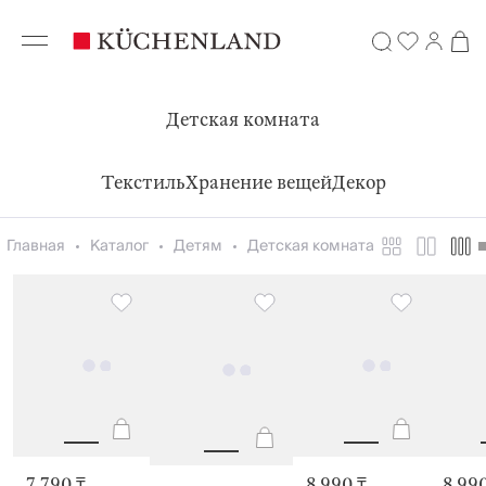
Детская комната
Текстиль
Хранение вещей
Декор
Главная
Каталог
Детям
Детская комната
7 790 ₸
8 990 ₸
8 990