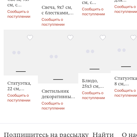
см, с
см, с
бутылки,
Сообщить о
Свеча, 9x7 см,
блестками,
Сообщить о
блестками,
15х29 см,
Сообщить о
поступлени
с блестками,
Лошадь,
поступлении
Лошадь,
поступлении
Конь,
Лошадь, Horse
Horse gold
Сообщить о
Horse silver
Horse colo
gold
поступлении
Статуэтка
Блюдо,
Статуэтка,
8 см,
25х3 см,
22 см,
Лошадь,
Сообщить о
Светильник
Nautilus
Сообщить о
Голова
Horse
Сообщить о
поступлени
декоративный,
color
поступлении
лошади,
поступлении
silver
15 см, Silver
Сообщить о
Horse color
style
поступлении
Подпишитесь на рассылку
Найти
О на