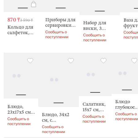
870 ₸
Приборы для
Ваза д
3 590 ₸
Набор для
сервировки
фрукт
Кольцо для
виски, 3
салата, 2
42х7 с
Сообщить о
Сообщи
салфеток,
предмета,
Сообщить о
предмета,
поступлении
поступ
Лошадка,
Серебристая
поступлении
Кони, Horse
Horse silver
лошадь,
silver
Elegant horse
Блюдо
Салатник,
Блюдо,
глубокое,
15х7 см,
23х17x5 см,
21х5 см,
Сообщить о
Блюдо, 34х2
Verge
Сообщить о
с
Verge
Сообщить о
поступлени
см, с
поступлении
градиентом,
поступлении
градиентом,
Сообщить о
Устрица,
Verge gradient
поступлении
Shellfish