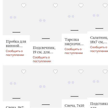
Салатник
Тарелка
Пробка для
18х7 см,
закусочная,
винной
Nautilus
Сообщить о
Подсвечник,
21 см, Verge
Сообщить о
бутылки, 12
color
Сообщить о
поступлени
19 см, для
поступлении
см,
поступлении
тонкой свечи,
Сообщить о
Лошадка,
Конь, Horse
поступлении
Horse gold
silver
Подставк
Свеча, 7x10
Свеча, 9x7
для