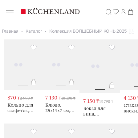
Главная
Каталог
Коллекция ВОЛШЕБНЫЙ КОНЬ 2025
870 ₸
7 130 ₸
4 130 
2 990 ₸
10 190 ₸
7 150 ₸
13 790 ₸
Кольцо для
Блюдо,
Стака
Бокал для
салфеток,
25х14х7 см,
виски,
вина,
Конь, Horse
Verge
мл,
Серебристая
gold
Золот
лошадь,
конь, 
Elegant horse
elemen