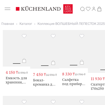
Главная
Каталог
Коллекция ВОЛШЕБНЫЙ ЛЕПЕСТОК 2025
4 150 ₸
8 990 ₸
8 330 ₸
7 450 ₸
13 790 ₸
14 990 ₸
Емкость для
11 930 ₸
Салфетка
Бокал-
хранения,
под приборы,
Скатерт
креманка для
810 мл, Дом,
36 см, из
170х250 
шампанского,
House shape
бисера, Callie
жаккард
2 шт, с
Цветы, F
градиентом,
green
Vergato