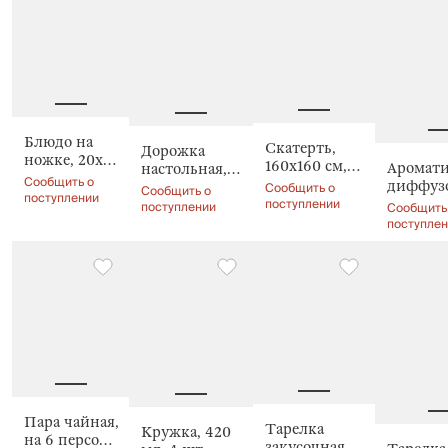
gradient
Блюдо на
Скатерть,
Дорожка
ножке, 20х7
160х160 см,
Аромат
настольная,
см, Clear grey
Сообщить о
из жаккарда,
диффузо
40х160 см,
Сообщить о
Сообщить о
поступлении
Цветы, Flora
поступлении
мл, Lime
Серебристая
поступлении
Сообщить
green
and mand
клетка, Cage
поступле
Costly
silver
Пара чайная,
Тарелка
Кружка, 420
на 6 персон,
закусочная,