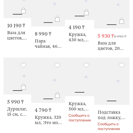
10 190 ₸
4 190 ₸
Ваза для
8 990 ₸
Кружка,
5 930 ₸
8 990 ₸
цветов,
430 мл,
Пара
Ваза для
20 см,
Люби то,
чайная, 460
цветов, 20
Moment,
что
мл, Crumple
см, Blossom,
Crumple
делаешь,
font
Crumple font
font
Crumple
5 990 ₸
Кружка,
500 мл,
Дуршлаг,
4 790 ₸
Подставка
The taste
15 см, с
Сообщить о
Кружка, 320
под ложку,
of life,
ручкой,
поступлении
мл, Это мой
25 см,
Сообщить о
Crumple
Crumple
кофе,
Crumple font
поступлении
font
font