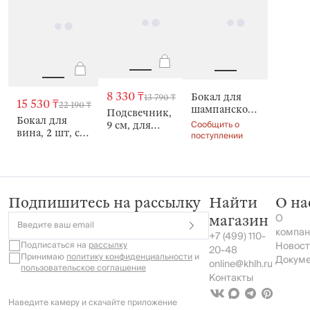
8 330 ₸
Бокал для
13 790 ₸
15 530 ₸
22 190 ₸
шампанского,
Подсвечник,
Бокал для
2 шт, со
Сообщить о
9 см, для
вина, 2 шт, со
стразами,
поступлении
чайной/
стразами,
Серебристые
тонкой
Серебристые
кристаллы,
свечи,
кристаллы,
Diamond
Цветок,
Diamond
Diamond
Подпишитесь на рассылку
Найти
О на
О
магазин
Введите ваш email
компан
+7 (499) 110-
Подписаться на
рассылку
Новост
20-48
Принимаю
политику конфиденциальности
и
Докум
online@khlh.ru
пользовательское соглашение
Контакты
Наведите камеру и скачайте приложение