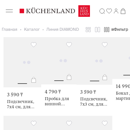
Главная
Каталог
Линия DIAMOND
Фильтр
14 990
4 790 ₸
3 590 ₸
Бокал 
3 590 ₸
мартин
Пробка для
Подсвечник,
Подсвечник,
шт,
винной
7х3 см, для
7x4 см, для
Брилл
бутылки, 11
чайной
чайной свечи,
Diamo
см,
свечи,
Бриллиант,
Бриллиант,
Бриллиант,
Diamond
Diamond
Diamond