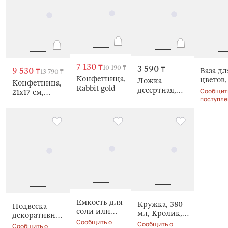
7 130 ₸
10 190 ₸
3 590 ₸
9 530 ₸
Ваза дл
13 790 ₸
Конфетница,
цветов,
Ложка
Конфетница,
Rabbit gold
декора
десертная,
Сообщит
21х17 см,
Кролик
поступле
золотистая,
Кролики,
очках, 
Rabbit gold
Rabbit gold
gold
Емкость для
Кружка, 380
Подвеска
соли или
мл, Кролик,
декоративная,
перца, 9 см,
Сообщить о
Rabbit gold
Сообщить о
5 см, Rabbit
Сообщить о