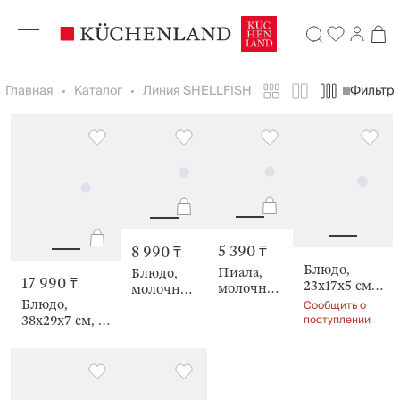
Главная
Каталог
Линия SHELLFISH
Фильтр
5 390 ₸
8 990 ₸
Блюдо,
Пиала,
Блюдо,
17 990 ₸
23х17x5 см,
молочная,
молочное,
с
Блюдо,
Shellfish
Сообщить о
Shellfish
градиентом,
поступлении
38х29x7 см, с
Устрица,
перламутром,
Shellfish
Устрица,
Shellfish