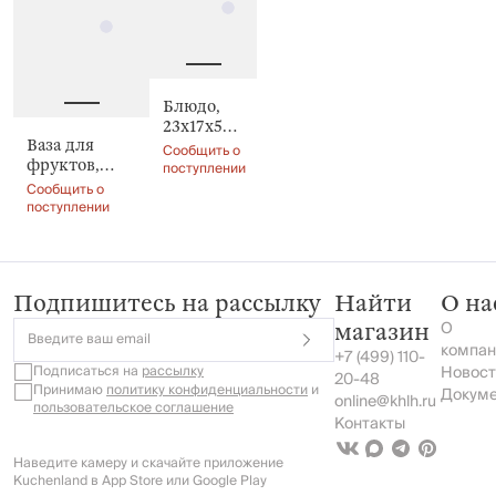
Блюдо,
23х17x5
Ваза для
см,
Сообщить о
фруктов,
Устрица,
поступлении
46х35x10 см,
Shellfish
Сообщить о
Устрица,
поступлении
Shellfish
Подпишитесь на рассылку
Найти
О на
О
магазин
Введите ваш email
компан
+7 (499) 110-
Подписаться на
рассылку
Новост
20-48
Принимаю
политику конфиденциальности
и
Докум
online@khlh.ru
пользовательское соглашение
Контакты
Наведите камеру и скачайте приложение
Kuchenland в App Store или Google Play