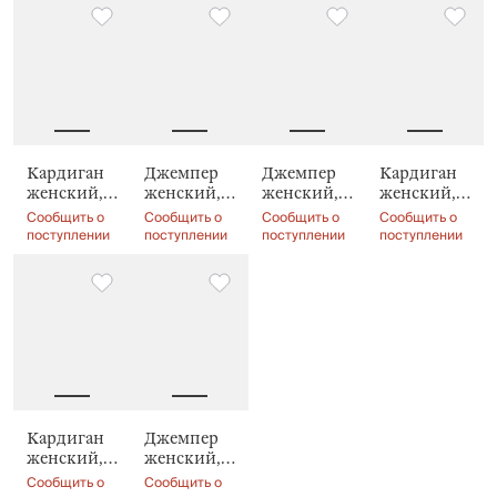
Кардиган
Джемпер
Джемпер
Кардиган
женский,
женский,
женский,
женский,
Heather
Raquel
Raquel
Ximena
Сообщить о
Сообщить о
Сообщить о
Сообщить о
поступлении
поступлении
поступлении
поступлении
Кардиган
Джемпер
женский,
женский,
Henna
Catalina
Сообщить о
Сообщить о