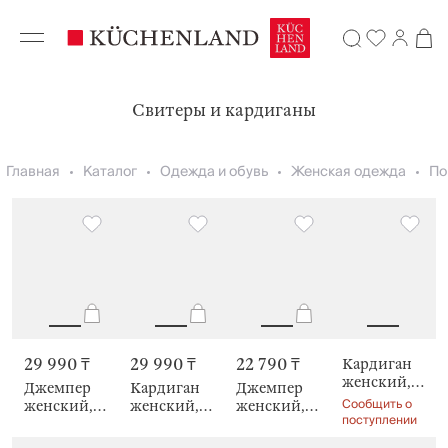
Свитеры и кардиганы
Главная
Каталог
Одежда и обувь
Женская одежда
По
29 990 ₸
29 990 ₸
22 790 ₸
Кардиган
женский,
Джемпер
Кардиган
Джемпер
Leontyna
Сообщить о
женский,
женский,
женский,
поступлении
Aimee
Emiliana
Igern