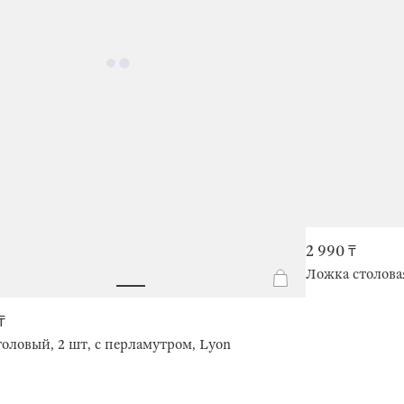
2 990 ₸
Ложка столовая
₸
оловый, 2 шт, с перламутром, Lyon