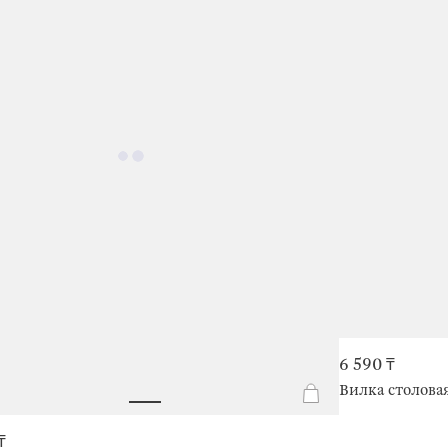
6 590 ₸
Вилка столовая
₸