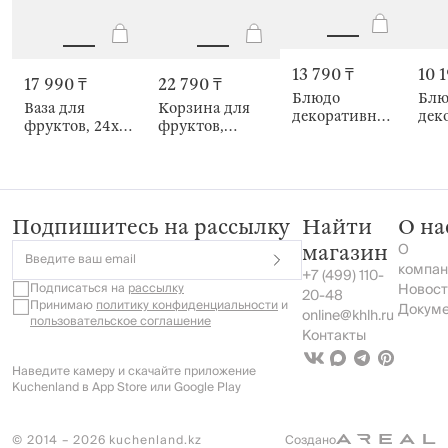
13 790 ₸
10 
17 990 ₸
22 790 ₸
Блюдо
Блю
Ваза для
Корзина для
декоративное,
дек
фруктов, 24х20
фруктов,
27x25x6 см,
Tri
см, Лист,
золотистая,
Черепаха,
Grand garden
Grand turtle
Grand turtle
Подпишитесь на рассылку
Найти
О на
О
магазин
Введите ваш email
компан
+7 (499) 110-
Подписаться на
рассылку
Новост
20-48
Принимаю
политику конфиденциальности
и
Докум
online@khlh.ru
пользовательское соглашение
Контакты
Наведите камеру и скачайте приложение
Kuchenland в App Store или Google Play
© 2014 – 2026 kuchenland.kz
Создано