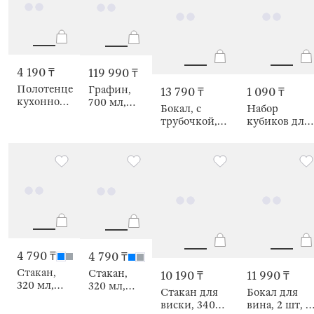
4 190 ₸
119 990 ₸
Полотенце
Графин,
13 790 ₸
1 090 ₸
кухонное,
700 мл,
Бокал, с
Набор
Berry
Осьминог,
трубочкой,
кубиков для
stripes
Deep sea
Кальмар,
охлаждения
decor
Deep sea decor
напитков,
Cool party
4 790 ₸
4 790 ₸
Стакан,
Стакан,
10 190 ₸
11 990 ₸
320 мл,
320 мл,
Стакан для
Бокал для
Rodengo
Rodengo
виски, 340
вина, 2 шт, с
color
color