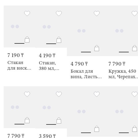
мл, 2 шт, с,
перламутром
перламутром,
Triangle polar
Triangle polar
7 190 ₸
4 190 ₸
Стакан
Стакан,
4 790 ₸
7 790 ₸
для виски,
380 мл,
Бокал для
Кружка, 450
280 мл, 2
Листья,
вина, Листья,
мл, Черепаха
шт,
Umbertino
Umbertino
Lux elements
Imperious
7 790 ₸
3 590 ₸