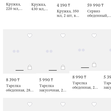
Кружка,
Кружка,
4 190 ₸
59 990 ₸
220 мл,
430 мл,
Кружка, 350
Сервиз
Ракушки,
Черепаха,
мл, 2 шт, в
обеденный,
Air decor
Paradise
крапинку,
на 6 персон,
island
Teros speckled
18 предметов
в крапинку,
Teros speckle
8 990 ₸
5 3
8 390 ₸
5 990 ₸
Тарелка
Тар
Тарелка
Тарелка
обеденная, 28
заку
обеденная, 28
закусочная, 23
см, Grain
см, 
см, Verge
см, Земляника,
gradient
grad
Strawberry
crumple