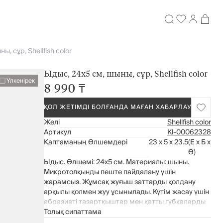
, сұр, Shellfish color
Ыдыс, 24х5 см, шыны, сұр, Shellfish color
Үлкенірек
8 990 ₸
ҚОЛ ЖЕТІМДІ БОЛҒАНДА МАҒАН ХАБАРЛАУ
Желі
Shellfish color
Артикул
Kl-00062328
Қаптаманың Өлшемдері
23 x 5 x 23.5
(Е x Б x
Ө)
Ыдыс. Өлшемі: 24х5 см. Материалы: шыны.
Микротолқынды пеште пайдалану үшін
жарамсыз. Жұмсақ жуғыш заттарды қолдану
арқылы қолмен жуу ұсынылады. Күтім жасау үшін
абразивті тазартқыштар мен қатты губкаларды
қолданбаңыз. Ыдыс жуғыш машинада жууға
Толық сипаттама
болмайды.