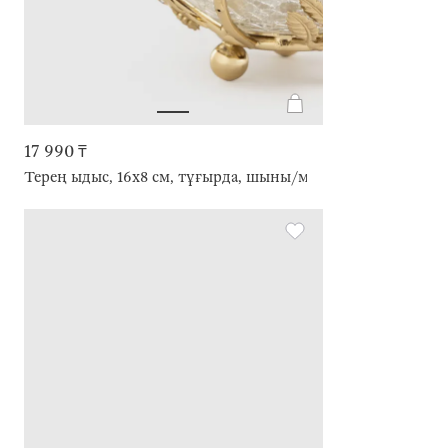
17 990 ₸
Терең ыдыс, 16х8 см, тұғырда, шыны/металл, алтын түстес