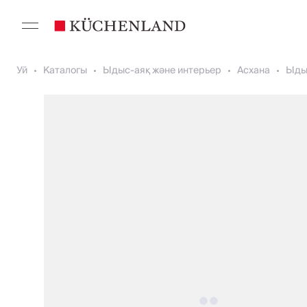
Уй
Каталогы
Ыдыс-аяқ және интерьер
Асхана
Ыды