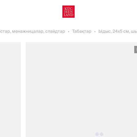
стар, менажницалар, слайдтар
Табақтар
Ыдыс, 24х5 см, шыны