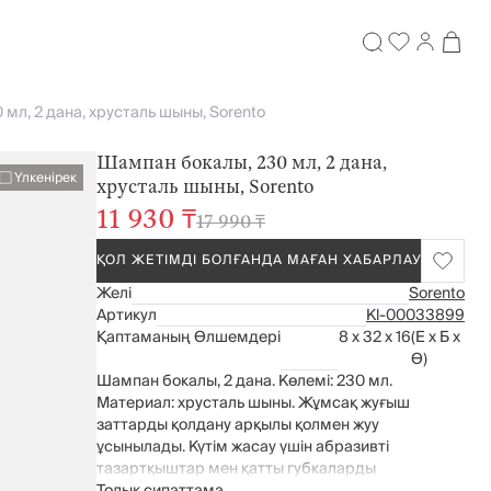
мл, 2 дана, хрусталь шыны, Sorento
Шампан бокалы, 230 мл, 2 дана,
Үлкенірек
хрусталь шыны, Sorento
11 930 ₸
17 990 ₸
ҚОЛ ЖЕТІМДІ БОЛҒАНДА МАҒАН ХАБАРЛАУ
Желі
Sorento
Артикул
Kl-00033899
Қаптаманың Өлшемдері
8 x 32 x 16
(Е x Б x
Ө)
Шампан бокалы, 2 дана. Көлемі: 230 мл.
Материал: хрусталь шыны. Жұмсақ жуғыш
заттарды қолдану арқылы қолмен жуу
ұсынылады. Күтім жасау үшін абразивті
тазартқыштар мен қатты губкаларды