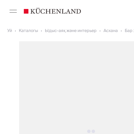
Уй
Каталогы
Ыдыс-аяқ және интерьер
Асхана
Бар 