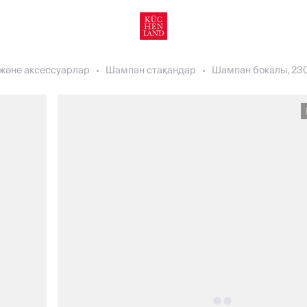
және аксессуарлар
Шампан стақандар
Шампан бокалы, 230 