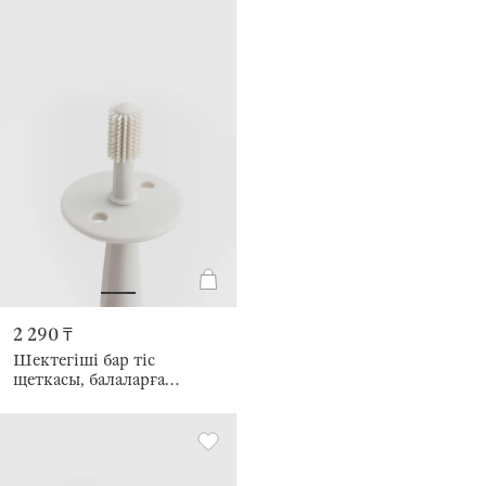
2 290 ₸
Шектегіші бар тіс
щеткасы, балаларға
арналған, 12 см, силикон,
сарғылт-қоңыр, Kiddy