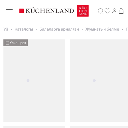
Уй
Каталогы
Балаларға арналған
Жуынатын бөлме
Г
Үлкенірек