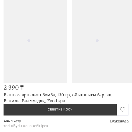
2 390 ₸
Ваннаға арналған бомба, 130 гр, ойыншығы бар, ақ,
Ваниль, Балмұздақ, Food spa
СЕБЕТКЕ ҚОСУ
Алып кету
1 дүкендер
тегін
•
Бүгін және кейінірек