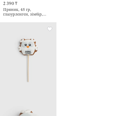
2 390 ₸
Пряник, 45 гр,
глазурленген, зімбір,
таяқшада, қоңыр, Кірпі,
Prani