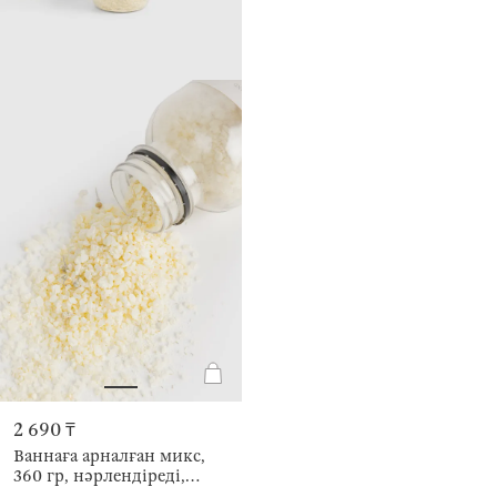
2 690 ₸
Ваннаға арналған микс,
360 гр, нәрлендіреді,
түймедақ гүлдері бар,