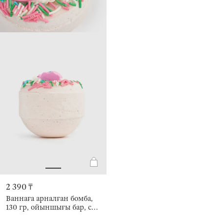
2 390 ₸
Ваннаға арналған бомба,
130 гр, ойыншығы бар, сүт
түстес, Сүтті шоколад,