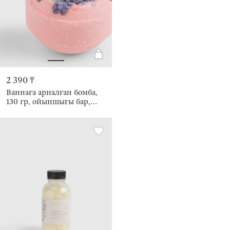
2 390 ₸
Ваннаға арналған бомба,
130 гр, ойыншығы бар,
ассортиментте, қызғылт,
Жидекті микс, Мысық, Cat