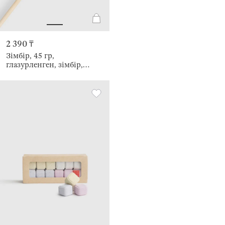
2 390 ₸
Зімбір, 45 гр,
глазурленген, зімбір,
таяқшада, сұр, Үкі, Prani