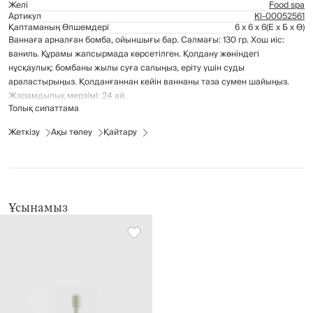
Желі
Food spa
Артикул
Kl-00052561
Қаптаманың Өлшемдері
6 x 6 x 6
(Е x Б x Ө)
Ваннаға арналған бомба, ойыншығы бар. Салмағы: 130 гр. Хош иіс:
ваниль. Құрамы жапсырмада көрсетілген. Қолдану жөніндегі
нұсқаулық: бомбаны жылы суға салыңыз, еріту үшін суды
араластырыңыз. Қолданғаннан кейін ваннаны таза сумен шайыңыз.
Жарамдылық мерзімі: 24 ай.
Толық сипаттама
Жеткізу
Ақы төлеу
Қайтару
Ұсынамыз