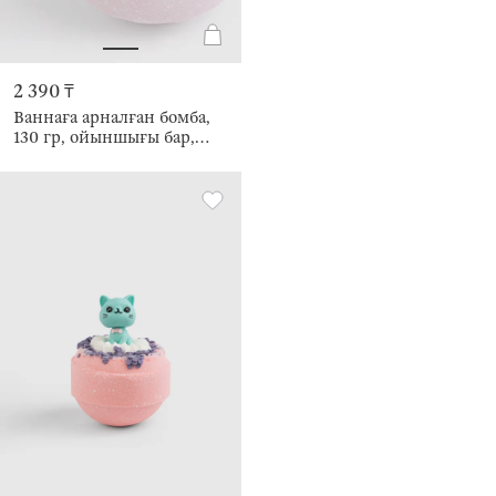
2 390 ₸
Ваннаға арналған бомба,
130 гр, ойыншығы бар,
ассортиментте, ашық
күлгін, Мамыргүл, Қоян,
Friends spa