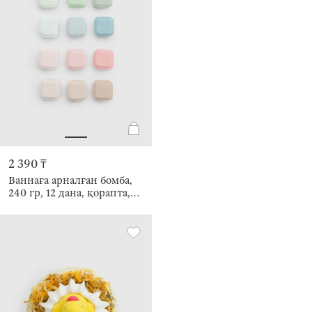
2 390 ₸
Ваннаға арналған бомба,
240 гр, 12 дана, қорапта,
Жеміс-жидектер, Body spa