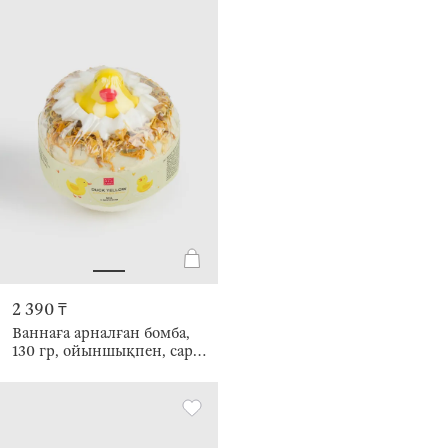
2 390 ₸
Ваннаға арналған бомба,
130 гр, ойыншықпен, сары,
Сүт қосылған бал, Үйрек
балапаны, Duck yellow