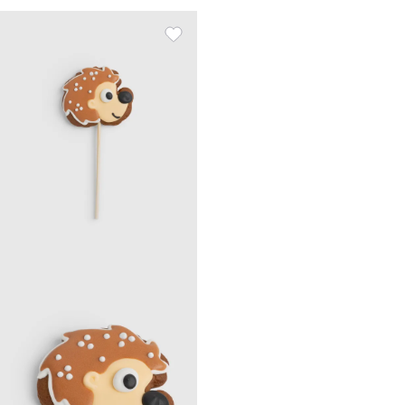
сары, Түймедақ және
бергамот, Spices