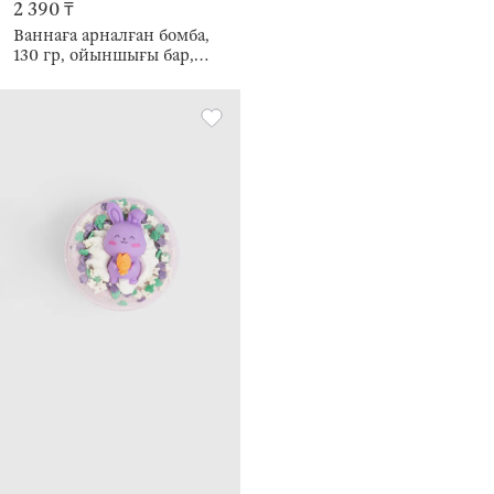
2 390 ₸
Ваннаға арналған бомба,
130 гр, ойыншығы бар,
сары, Печенье, Капкейк,
Food spa