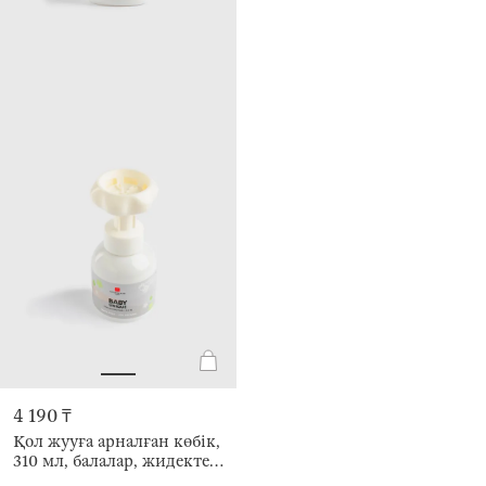
4 190 ₸
Қол жууға арналған көбік,
310 мл, балалар, жидектер,
гүл, Baby unique