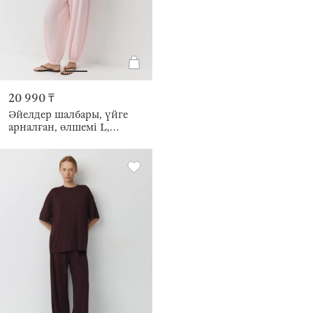
20 990 ₸
Әйелдер шалбары, үйге
арналған, өлшемі L,
бамбук/эластан К,
қызғылт, Elodie