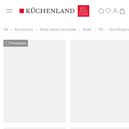
Уй
Каталогы
Киім және аяқ киім
Киім
Үй
Шалбарл
Үлкенірек