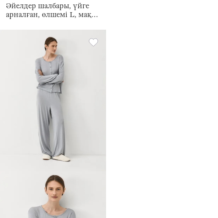
Әйелдер шалбары, үйге
арналған, өлшемі L, мақта
К, қоңыр-көгілдір, Тор,
Elleria