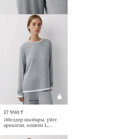
17 990 ₸
Әйелдер шалбары, үйге
арналған, өлшемі L,
вискоза/спандекс К, сұр,
Braith