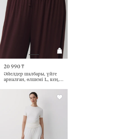
20 990 ₸
Әйелдер шалбары, үйге
арналған, өлшемі L, кең,
бамбук/эластан К, қоңыр,
Elodie