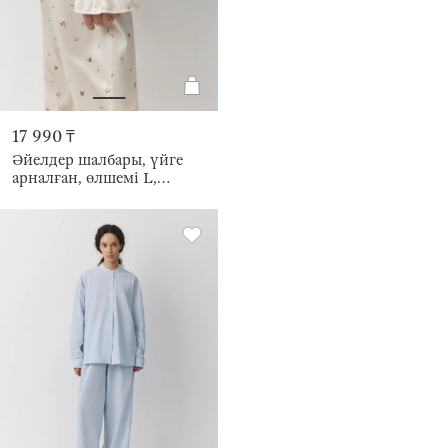
17 990 ₸
Әйелдер шалбары, үйге
арналған, өлшемі L,
полиэстер К, сүт түстес,
Гүлдер, Roldia