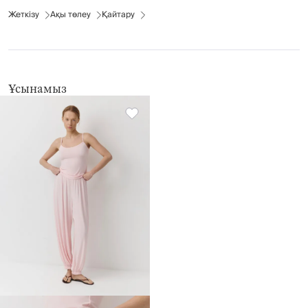
Жеткізу
Ақы төлеу
Қайтару
Ұсынамыз