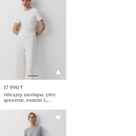
17 990 ₸
Әйелдер шалбары, үйге
арналған, өлшемі L,
вискоза/эластан К, сүт
түстес, Ewdina