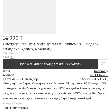
14 990 ₸
Әйелдер шалбары, үйге арналған, өлшемі XL, модал/
спандекс, қоңыр, Rosemary
Өлшемі
S
M
L
XL
ҚОЛ ЖЕТІМДІ БОЛҒАНДА МАҒАН ХАБАРЛАУ
Желі
Rosemary
Артикул
Kl-00045166
Қаптаманың Өлшемдері
25 x 1 x 38
(Е x Б x Ө)
Әйелдер шалбары, үйге арналған. Өлшемі: XL. Құрамы: 95% модал, 5%
спандекс. Күтім бойынша ұсыныстар: 30°C-қа дейінгі температурада
жуу; ағартпаңыз; төмен температурада үтіктеңіз (110°C-қа дейін), бусыз;
химиялық тазалауға тыйым салынады; барабанды кептіруді
қолданбаңыз.
Толық сипаттама