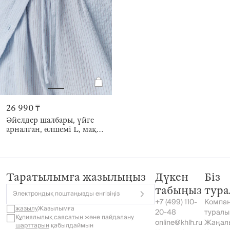
26 990 ₸
Әйелдер шалбары, үйге
арналған, өлшемі L, мақта
К, ақ және көгілдір,
Жолақ/Тор, Vicila
Таратылымға жазылыңыз
Дүкен
Біз
табыңыз
тур
Электрондық поштаңызды енгізіңіз
+7 (499) 110-
Компа
жазылу
Жазылымға
20-48
туралы
Құпиялылық саясатын
және
пайдалану
online@khlh.ru
Жаңал
шарттарын
қабылдаймын