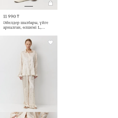
11 990 ₸
Әйелдер шалбары, үйге
арналған, өлшемі L,
вискоза/эластан, сұр және
көк, Meryl