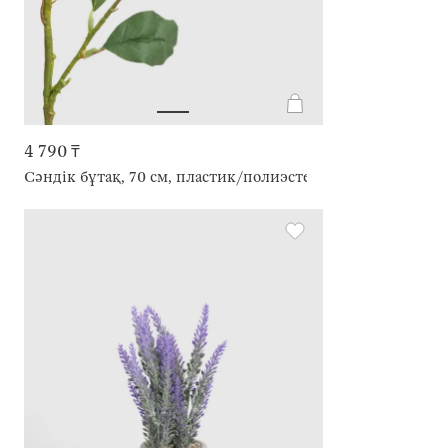
4 790 ₸
Сәндік бұтақ, 70 см, пластик/полиэстер, Сары алмұрт, Fru