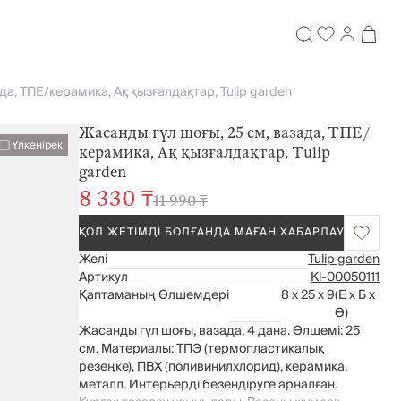
да, ТПЕ/керамика, Ақ қызғалдақтар, Tulip garden
Жасанды гүл шоғы, 25 см, вазада, ТПЕ/
Үлкенірек
керамика, Ақ қызғалдақтар, Tulip
garden
8 330 ₸
11 990 ₸
ҚОЛ ЖЕТІМДІ БОЛҒАНДА МАҒАН ХАБАРЛАУ
Желі
Tulip garden
Артикул
Kl-00050111
Қаптаманың Өлшемдері
8 x 25 x 9
(Е x Б x
Ө)
Жасанды гүл шоғы, вазада, 4 дана. Өлшемі: 25
см. Материалы: ТПЭ (термопластикалық
резеңке), ПВХ (поливинилхлорид), керамика,
металл. Интерьерді безендіруге арналған.