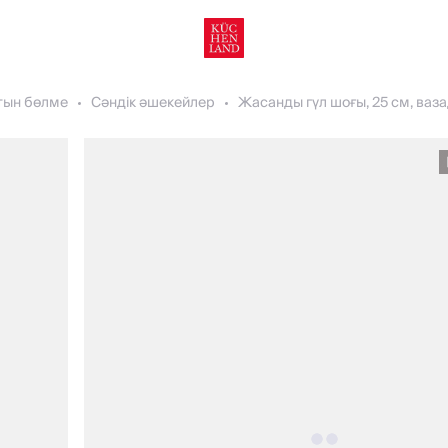
тын бөлме
Сәндік әшекейлер
Жасанды гүл шоғы, 25 см, ваза