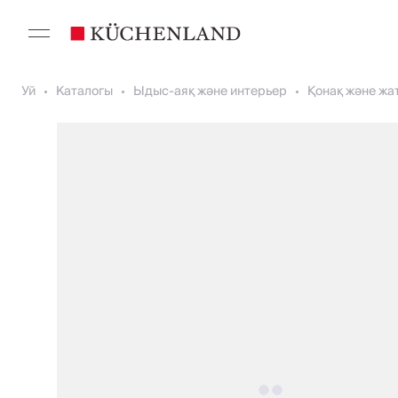
Уй
Каталогы
Ыдыс-аяқ және интерьер
Қонақ және жа