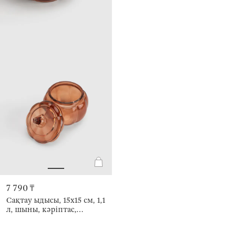
7 790 ₸
Сақтау ыдысы, 15х15 см, 1,1
л, шыны, кәріптас,
Асқабақ, Pumpkin