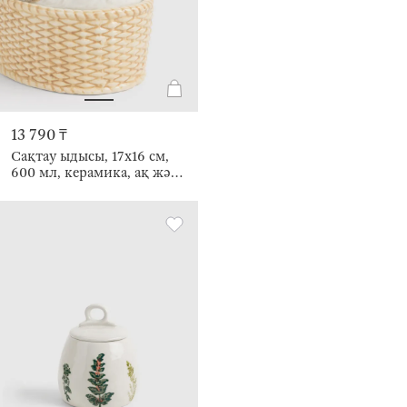
13 790 ₸
Сақтау ыдысы, 17х16 см,
600 мл, керамика, ақ және
қоңыр, Үйрек, Duck