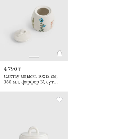
4 790 ₸
Сақтау ыдысы, 10х12 см,
380 мл, фарфор N, сүт
түстес, Кракелюрдегі
шалғынды гүлдер, Floral
meadow