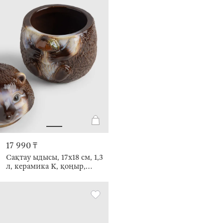
17 990 ₸
Сақтау ыдысы, 17х18 см, 1,3
л, керамика K, қоңыр,
Саңырауқұлағы бар кірпі,
Hedgehog