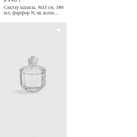
8 990 ₸
Сақтау ыдысы, 9x13 см, 380
мл, фарфор N, ақ және
алтын түстес, Кинцуги,
Revival