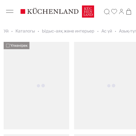
Уй
Каталогы
Ыдыс-аяқ және интерьер
Ас үй
Азық-түл
Үлкенірек