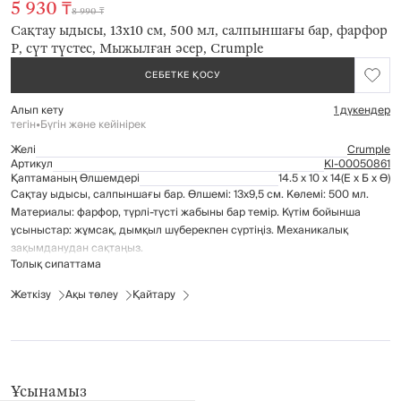
5 930 ₸
8 990 ₸
Сақтау ыдысы, 13x10 см, 500 мл, салпыншағы бар, фарфор
Р, сүт түстес, Мыжылған әсер, Crumple
СЕБЕТКЕ ҚОСУ
Алып кету
1 дүкендер
тегін
•
Бүгін және кейінірек
Желі
Crumple
Артикул
Kl-00050861
Қаптаманың Өлшемдері
14.5 x 10 x 14
(Е x Б x Ө)
Сақтау ыдысы, салпыншағы бар. Өлшемі: 13х9,5 см. Көлемі: 500 мл.
Материалы: фарфор, түрлі-түсті жабыны бар темір. Күтім бойынша
ұсыныстар: жұмсақ, дымқыл шүберекпен сүртіңіз. Механикалық
зақымданудан сақтаңыз.
Толық сипаттама
Жеткізу
Ақы төлеу
Қайтару
Ұсынамыз