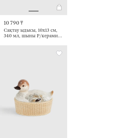
10 790 ₸
Сақтау ыдысы, 10х13 см,
340 мл, шыны Р/керамика,
Періште, Alid