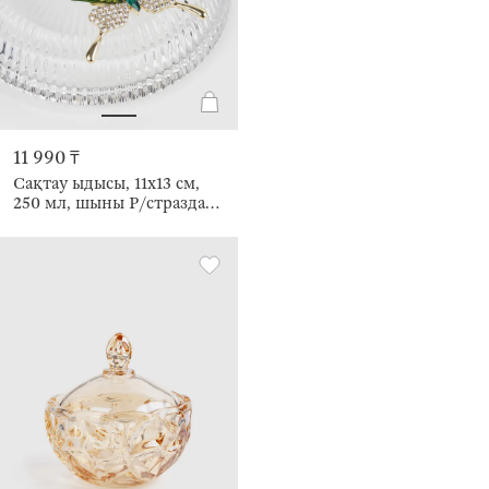
11 990 ₸
Сақтау ыдысы, 11х13 см,
250 мл, шыны Р/страздар,
Көбелек, Butterfly