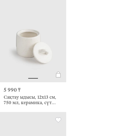
5 990 ₸
Сақтау ыдысы, 12х13 см,
750 мл, керамика, сүт
түстес, дақты, Delicia