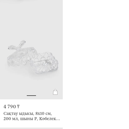
4 790 ₸
Сақтау ыдысы, 8х10 см,
200 мл, шыны Р, Көбелек,
Butterfly