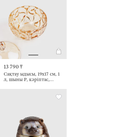
13 790 ₸
Сақтау ыдысы, 19х17 см, 1
л, шыны Р, кәріптас,
Өрнектер, Gala