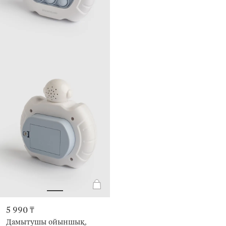
5 990 ₸
Дамытушы ойыншық,