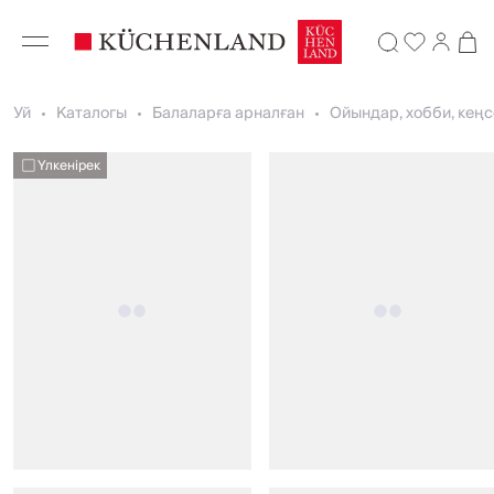
Уй
Каталогы
Балаларға арналған
Ойындар, хобби, кең
Үлкенірек