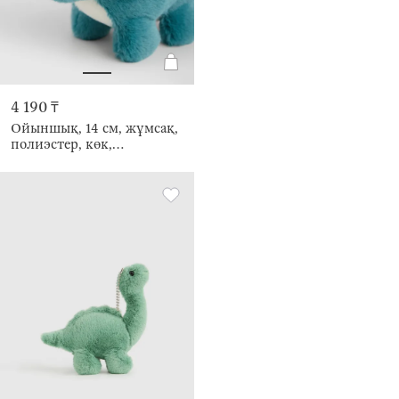
4 190 ₸
Ойыншық, 14 см, жұмсақ,
полиэстер, көк,
Трицератопс, Dino