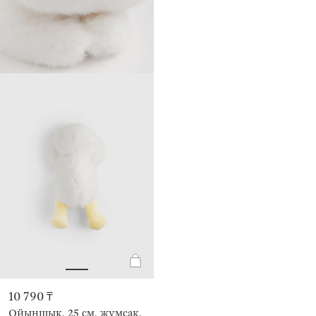
10 790 ₸
Ойыншық, 25 см, жұмсақ,