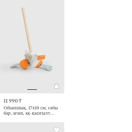
11 990 ₸
Ойыншық, 17х10 см, сабы
бар, ағаш, ақ-қызғылт
сары, Жүгіретін қаз, Goose