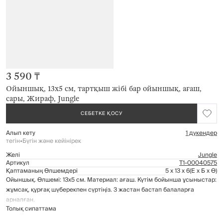
3 590 ₸
Ойыншық, 13х5 см, тартқыш жібі бар ойыншық, ағаш,
сары, Жираф, Jungle
СЕБЕТКЕ ҚОСУ
Алып кету
1 дүкендер
тегін
•
Бүгін және кейінірек
Желі
Jungle
Артикул
Т1-00040575
Қаптаманың Өлшемдері
5 x 13 x 6
(Е x Б x Ө)
Ойыншық. Өлшемі: 13х5 см. Материал: ағаш. Күтім бойынша ұсыныстар:
жұмсақ, құрғақ шүберекпен сүртіңіз. 3 жастан бастап балаларға
арналған.
Толық сипаттама