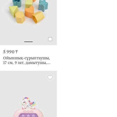
5 990 ₸
Ойыншық-сұрыптаушы,
17 см, 9 зат, дамытушы,
өсімдік талшығы/пластик,
Чемодан, Kiddy