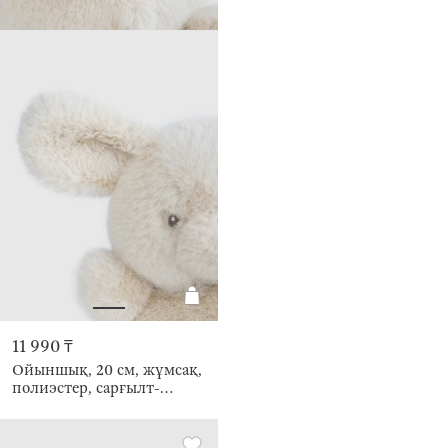
11 990 ₸
Ойыншық, 20 см, жұмсақ,
полиэстер, сарғылт-
қоңыр, Ит, Dog toy