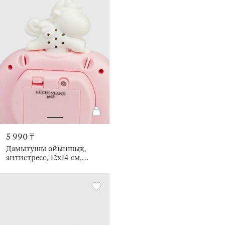
5 990 ₸
Дамытушы ойыншық,
антистресс, 12х14 см,
электронды, пластик,
қызғылт, Бірмүйіз,
Unicorn