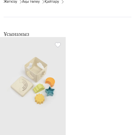
Жеткізу
Ақы төлеу
Қайтару
Ұсынамыз