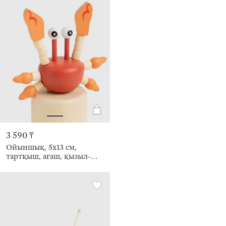
3 590 ₸
Ойыншық, 5х13 см,
тартқыш, ағаш, қызыл-
қызғылт сары, Таңқы
шаян, Entertain