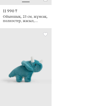
11 990 ₸
Ойыншық, 23 см, жұмсақ,
полиэстер, жасыл,
Динозавр, Dino