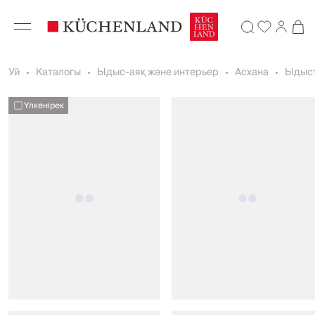
Уй
Каталогы
Ыдыс-аяқ және интерьер
Асхана
Ыдыст
Үлкенірек