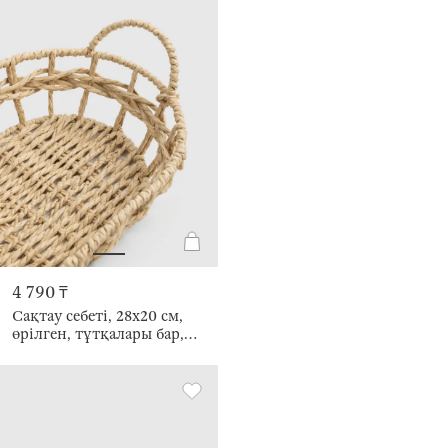
4 790 ₸
Сақтау себеті, 28х20 см,
өрілген, тұтқалары бар,
целлюлоза, сопақ, Braided