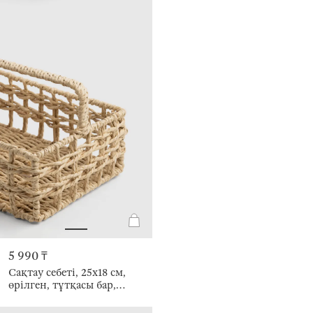
5 990 ₸
Сақтау себеті, 25х18 см,
өрілген, тұтқасы бар,
целлюлоза, тікбұрышты,
Braided