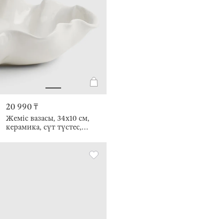
20 990 ₸
Жеміс вазасы, 34х10 см,
керамика, сүт түстес,
Мыжылған әсер, Crumple