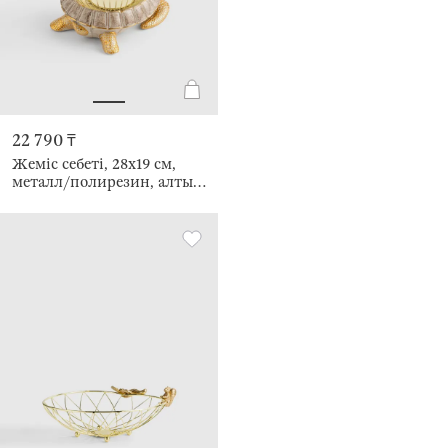
22 790 ₸
Жеміс себеті, 28х19 см,
металл/полирезин, алтын
түстес, тасбақа, Grand
turtle