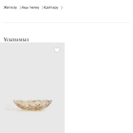
Жеткізу
Ақы төлеу
Қайтару
Ұсынамыз