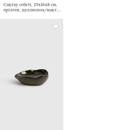
Сақтау себеті, 25х16х8 см,
өрілген, целлюлоза/мақта,
тікбұрышты, Braided