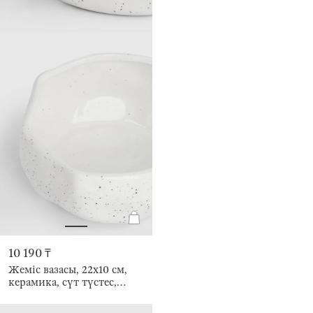
10 190 ₸
Жеміс вазасы, 22х10 см,
керамика, сүт түстес,
дақты, Жиегі тегіс емес,
Crumple speckled