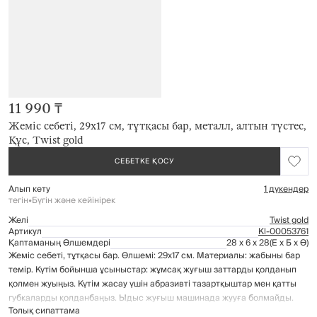
11 990 ₸
Жеміс себеті, 29х17 см, тұтқасы бар, металл, алтын түстес,
Құс, Twist gold
СЕБЕТКЕ ҚОСУ
Алып кету
1 дүкендер
тегін
•
Бүгін және кейінірек
Желі
Twist gold
Артикул
Kl-00053761
Қаптаманың Өлшемдері
28 x 6 x 28
(Е x Б x Ө)
Жеміс себеті, тұтқасы бар. Өлшемі: 29х17 см. Материалы: жабыны бар
темір. Күтім бойынша ұсыныстар: жұмсақ жуғыш заттарды қолданып
қолмен жуыңыз. Күтім жасау үшін абразивті тазартқыштар мен қатты
губкаларды қолданбаңыз. Ыдыс жуғыш машинада жууға болмайды.
Толық сипаттама