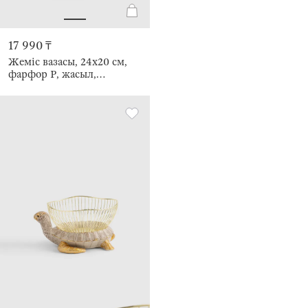
17 990 ₸
Жеміс вазасы, 24х20 см,
фарфор Р, жасыл,
Жапырақ, Grand garden