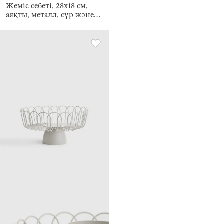
Жеміс себеті, 28х18 см,
аяқты, металл, сұр және
сарғылт-қоңыр, Twist
beige