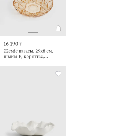
16 190 ₸
Жеміс вазасы, 29х8 см,
шыны Р, кәріптас,
Өрнектер, Gala