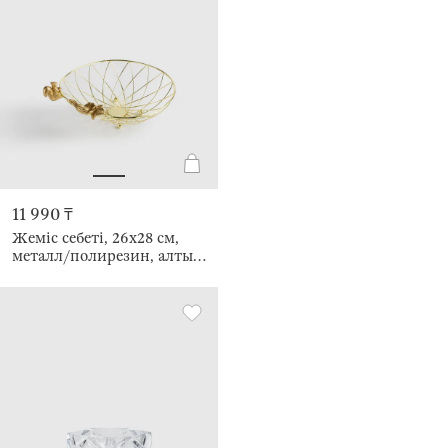
11 990 ₸
Жеміс себеті, 26х28 см,
металл/полирезин, алтын
түстес, Асқабақ және
кірпі, Twist gold