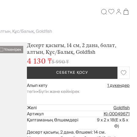
алтын, Құс/Балық, Goldfish
Десерт қасығы, 14 см, 2 дана, болат,
Үлкенірек
алтын, Құс/Балық, Goldfish
4 130 ₸
5 990 ₸
СЕБЕТКЕ ҚОСУ
Алып кету
1 дүкендер
тегін
•
Бүгін және кейінірек
Желі
Goldfish
Артикул
Kl-00049671
Қаптаманың Өлшемдері
9 x 2 x 18
(Е x Б x
Ө)
Десерт қасығы, 2 дана. Өлшемі: 14 см.