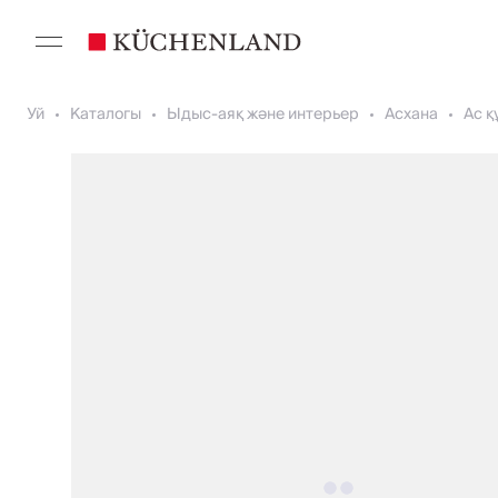
Уй
Каталогы
Ыдыс-аяқ және интерьер
Асхана
Ас 