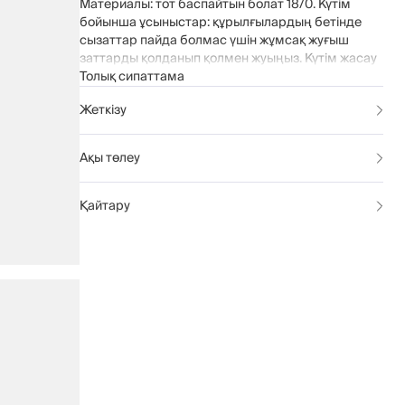
Материалы: тот баспайтын болат 18/0. Күтім
бойынша ұсыныстар: құрылғылардың бетінде
сызаттар пайда болмас үшін жұмсақ жуғыш
заттарды қолданып қолмен жуыңыз. Күтім жасау
үшін абразивті тазартқыштар мен қатты
Толық сипаттама
губкаларды қолданбаңыз. Ыдыс жуғыш
Жеткізу
машинада жууға болмайды.
Ақы төлеу
Қайтару