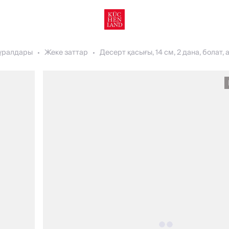
құралдары
Жеке заттар
Десерт қасығы, 14 см, 2 дана, болат, 