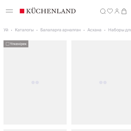
Уй
Каталогы
Балаларға арналған
Асхана
Наборы дл
Үлкенірек