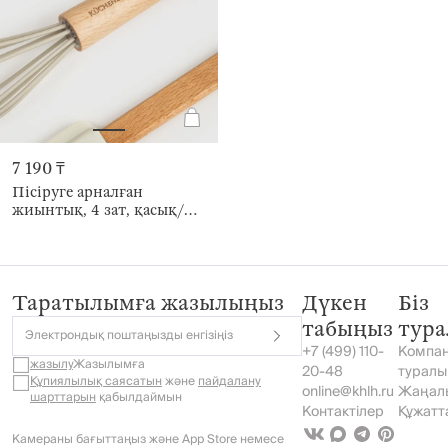
7 190 ₸
Пісіруге арналған
жиынтық, 4 зат, қасық/
қалақша/бұлғауыш/оқтау,
силикон/ағаш, Bakery
Таратылымға жазылыңыз
Дүкен
Біз
табыңыз
тур
Электрондық поштаңызды енгізіңіз
+7 (499) 110-
Компа
жазылу
Жазылымға
20-48
туралы
Құпиялылық саясатын
және
пайдалану
online@khlh.ru
Жаңал
шарттарын
қабылдаймын
Контактілер
Құжатт
Камераны бағыттаңыз және App Store немесе