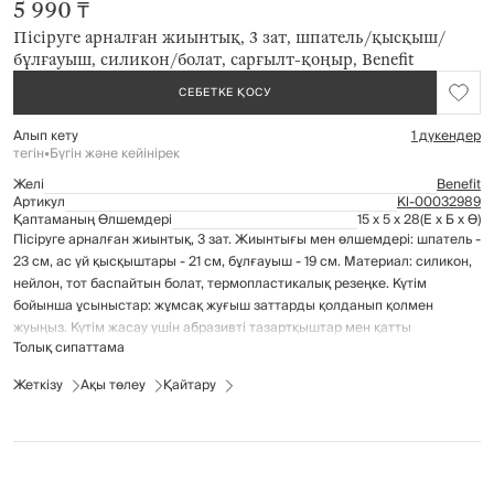
5 990 ₸
Пісіруге арналған жиынтық, 3 зат, шпатель/қысқыш/
бұлғауыш, силикон/болат, сарғылт-қоңыр, Benefit
СЕБЕТКЕ ҚОСУ
Алып кету
1 дүкендер
тегін
•
Бүгін және кейінірек
Желі
Benefit
Артикул
Kl-00032989
Қаптаманың Өлшемдері
15 x 5 x 28
(Е x Б x Ө)
Пісіруге арналған жиынтық, 3 зат. Жиынтығы мен өлшемдері: шпатель -
23 см, ас үй қысқыштары - 21 см, бұлғауыш - 19 см. Материал: силикон,
нейлон, тот баспайтын болат, термопластикалық резеңке. Күтім
бойынша ұсыныстар: жұмсақ жуғыш заттарды қолданып қолмен
жуыңыз. Күтім жасау үшін абразивті тазартқыштар мен қатты
Толық сипаттама
губкаларды қолданбаңыз. Ыдыс жуғыш машинада жууға болады.
Жеткізу
Ақы төлеу
Қайтару