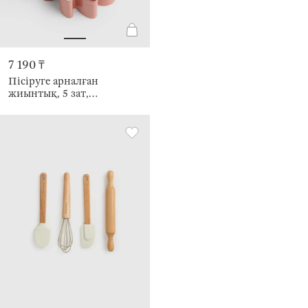
7 190 ₸
Пісіруге арналған
жиынтық, 5 зат,
қарындаш/қалыптар,
пластик/силикон/болат,
Теңіз тұрғындары,
наубайхана