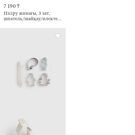
7 190 ₸
Пісіру жинағы, 3 зат,
шпатель/шайқау/илектеу
түйреуіш, силикон/ағаш,
сарғылт, Түкті ара, Honey