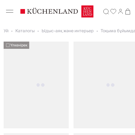
Уй
Каталогы
Ыдыс-аяқ және интерьер
Тоқыма бұйымд
Үлкенірек