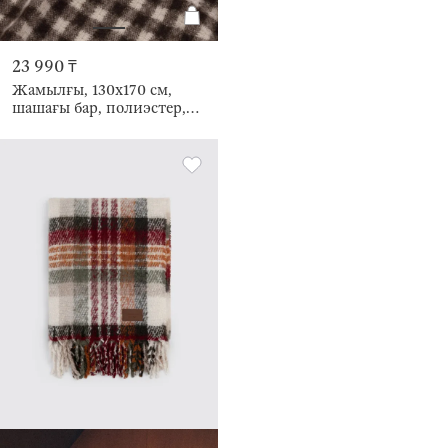
23 990 ₸
Жамылғы, 130х170 см,
шашағы бар, полиэстер,
қоңыр, Тор, Checkered