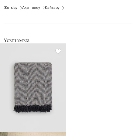
Жеткізу
Ақы төлеу
Қайтару
Ұсынамыз