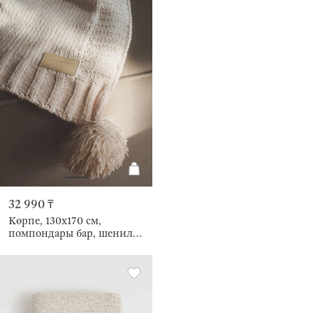
32 990 ₸
Көрпе, 130х170 см,
помпондары бар, шенилл/
люрекс, сүт түстес, Chenill