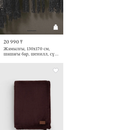
20 990 ₸
Жамылғы, 130x170 см,
шашағы бар, шенилл, сұр-
ақ, ирек, Chenill