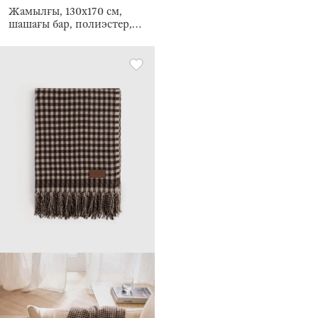
Жамылғы, 130х170 см,
шашағы бар, полиэстер,
сүт түстес, Neutral