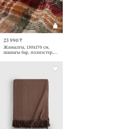
23 990 ₸
Жамылғы, 130х170 см,
шашағы бар, полиэстер,
сарғылт-қоңыр және
қызыл, Тор, Hazel