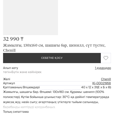
32 990 ₸
Жамылғы, 130х160 см, шашағы бар, шенилл, сүт түстес,
Chenill
СЕБЕТКЕ ҚОСУ
Алып кету
1 дүкендер
тегін
•
Бүгін және кейінірек
Желі
Chenill
Артикул
Kl-00021958
Қаптаманың Өлшемдері
40 x 12 x 31
(Е x Б x Ө)
Жамылғы, шашағы бар. Өлшемі: 130х160 см. Құрамы: шенилл (100%
полиэстер). Күтім бойынша ұсыныстар: 30°C-қа дейінгі температурада
жұмсақ жуу, нәзік сығу; ағартпаңыз; үтіктеуге тыйым салынады,
барабанды кептіруді қолданбаңыз.
Толық сипаттама