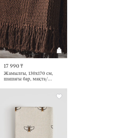
17 990 ₸
Жамылғы, 130x170 см,
шашағы бар, мақта/
люрекс, қоңыр, Тор, Strike