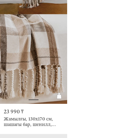
23 990 ₸
Жамылғы, 130х170 см,
шашағы бар, шенилл,
сарғылт-қоңыр-қоңыр,
Тор, Hazel