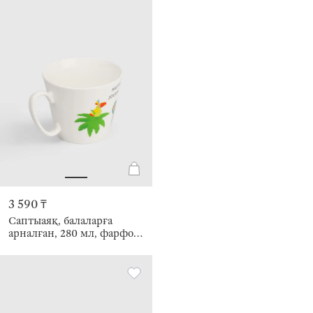
3 590 ₸
Саптыаяқ, балаларға
арналған, 280 мл, фарфор
N, ақ, Сафари, Jungle