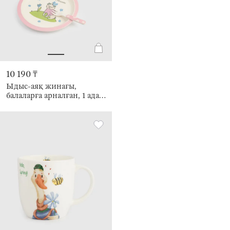
10 190 ₸
Ыдыс-аяқ жинағы,
балаларға арналған, 1 адам,
5 зат, бамбук, қызғылт-
жасыл, Иттер, Pretty
friends