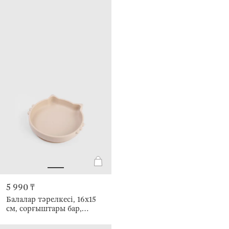
5 990 ₸
Балалар тәрелкесі, 16х15
см, сорғыштары бар,
силикон, сарғылт-қоңыр,
Мысық, Kiddy