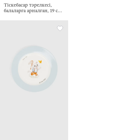
Тіскебасар тәрелкесі,
балаларға арналған, 19 см,
фарфор N, ақ және
сарғылт-қоңыр, Қалпақ
киген мысық, Ideas life