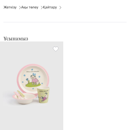
Жеткізу
Ақы төлеу
Қайтару
Ұсынамыз