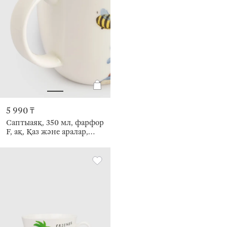
5 990 ₸
Саптыаяқ, 350 мл, фарфор
F, ақ, Қаз және аралар,
Goose