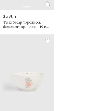
3 590 ₸
Тіскебасар тәрелкесі,
балаларға арналған, 19 см,
фарфор N, ақ және
сарғылт-қоңыр, мысық
пен көбелек, Ideas life