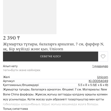
2 390 ₸
Жұмыртқа тұғыры, балаларға арналған, 7 см, фарфор N,
ақ, Бір мүйізді және қыз, Unicorn
СЕБЕТКЕ ҚОСУ
Алып кету
1 дүкендер
тегін
•
Бүгін және кейінірек
Желі
Unicorn
Артикул
Kl-00054049
Қаптаманың Өлшемдері
5.5 x 8 x 5.5
(Е x Б x Ө)
Жұмыртқа тұғыры, балаларға арналған. Өлшемі: 7 см. Материалы: New
Bone China фарфоры. Жұмсақ жуғыш заттарды қолдану арқылы қолмен
жуу ұсынылады. Күтім жасау үшін абразивті тазартқыштар мен қатты
губкаларды қолданбаңыз. Ыдыс жуғыш машинада жууға болады.
Толық сипаттама