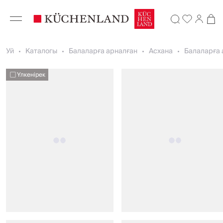
Уй
Каталогы
Балаларға арналған
Асхана
Балаларға 
Үлкенірек