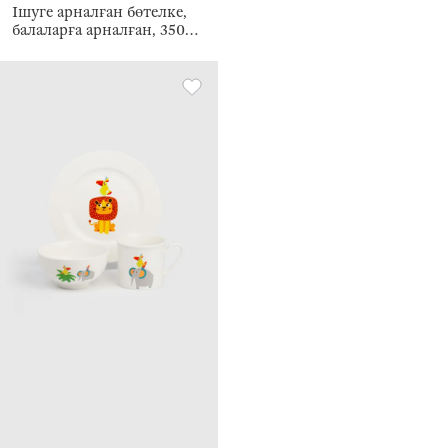
Ішуге арналған бөтелке,
балаларға арналған, 350
мл, тритан, қызғылт,
Мысық, Kiddy