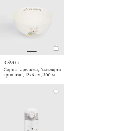
3 590 ₸
Сорпа тәрелкесі, балаларға
арналған, 12х6 см, 300 мл,
фарфор N, ақ, Қайығы бар
мысық, Ideas life