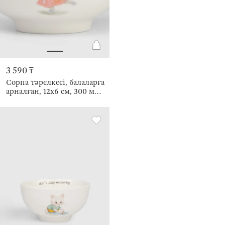
3 590 ₸
Сорпа тәрелкесі, балаларға
арналған, 12х6 см, 300 мл,
фарфор N, ақ, Бас киім
киген мысық, Ideas life