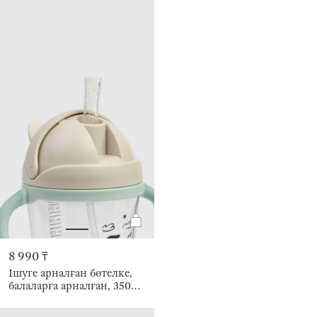
8 990 ₸
Ішуге арналған бөтелке,
балаларға арналған, 350
мл, тритан, сұр және
көгілдір, Скейттегі ит,