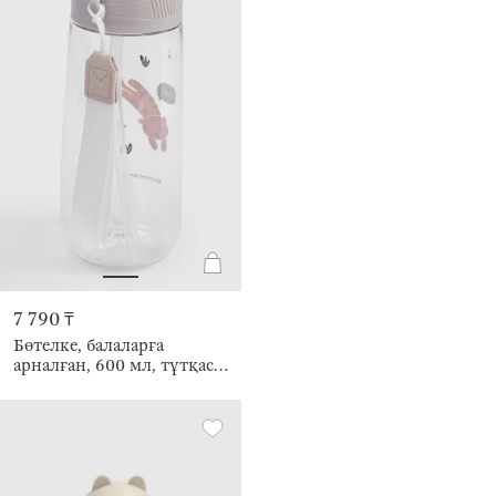
7 790 ₸
Бөтелке, балаларға
арналған, 600 мл, тұтқасы
бар, тритан, сұр,
Жолбарыс, Kiddy Jungle