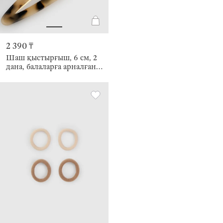
2 390 ₸
Шаш қыстырғыш, 6 см, 2
дана, балаларға арналған,
акрил/металл, қоңыр,
Мысықтар, Cat