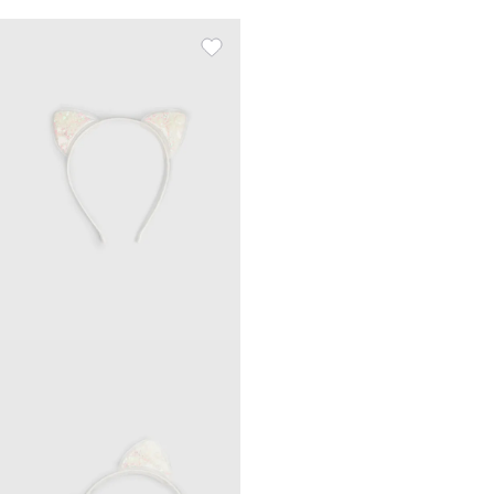
балаларға арналған,
пластик/резеңке, сарғылт-
қоңыр, Мысық, Cat