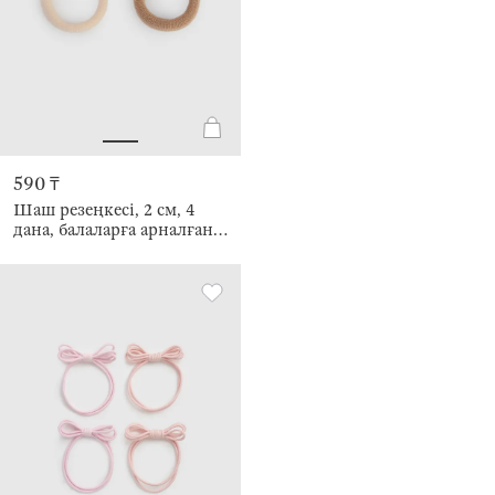
590 ₸
Шаш резеңкесі, 2 см, 4
дана, балаларға арналған,
полиэстер, сарғылт-
қоңыр/сүтті, Hair basic