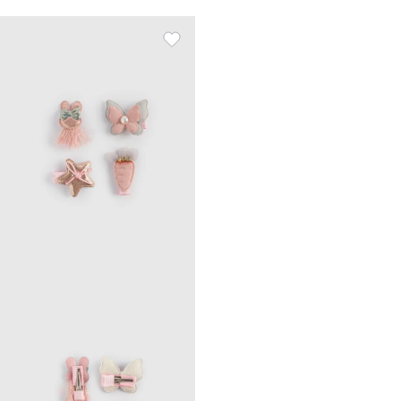
полиэстер / пластик, сүт,
көбелек, Wooly