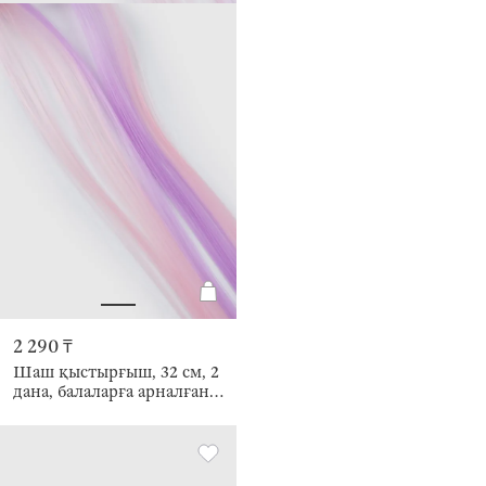
2 290 ₸
Шаш қыстырғыш, 32 см, 2
дана, балаларға арналған,
жасанды шашы бар,
полиуретан/металл,
Бантик, Hairstyle