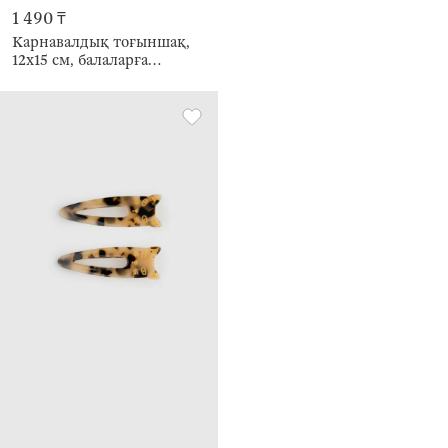
1 490 ₸
Карнавалдық тоғыншақ,
12х15 см, балаларға
арналған, полиэстер/
пластик, сүт түстес,
Құлақтар, Hairstyle