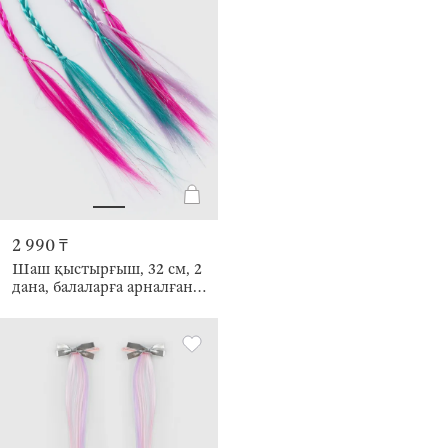
2 990 ₸
Шаш қыстырғыш, 32 см, 2
дана, балаларға арналған,
жасанды шашы бар,
полиуретан/металл,
Жүрек, Hairstyle