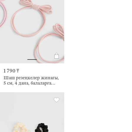
1 790 ₸
Шаш резеңкелер жинағы,
5 см, 4 дана, балаларға
арналған, полиэстер,
Gracile