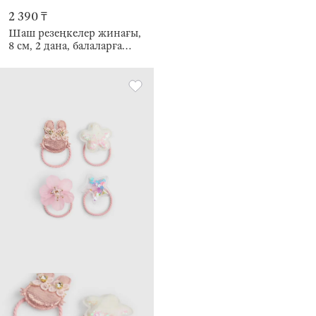
2 390 ₸
Шаш резеңкелер жинағы,
8 см, 2 дана, балаларға
арналған, сәтен, Silk