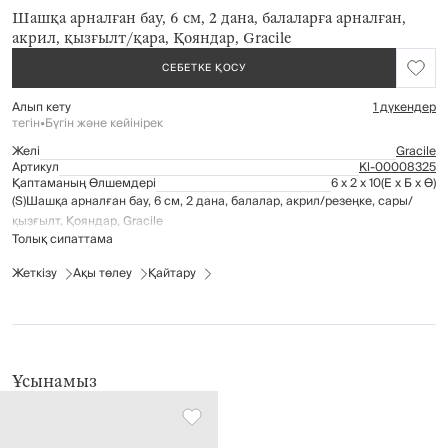
Шашқа арналған бау, 6 см, 2 дана, балаларға арналған,
акрил, қызғылт/қара, Қояндар, Gracile
СЕБЕТКЕ ҚОСУ
Алып кету
1 дүкендер
тегін
•
Бүгін және кейінірек
Желі
Gracile
Артикул
Kl-00008325
Қаптаманың Өлшемдері
6 x 2 x 10
(Е x Б x Ө)
(S)Шашқа арналған бау, 6 см, 2 дана, балалар, акрил/резеңке, сары/
қызғылт, Қояндар, Gracile
Толық сипаттама
Жеткізу
Ақы төлеу
Қайтару
Ұсынамыз