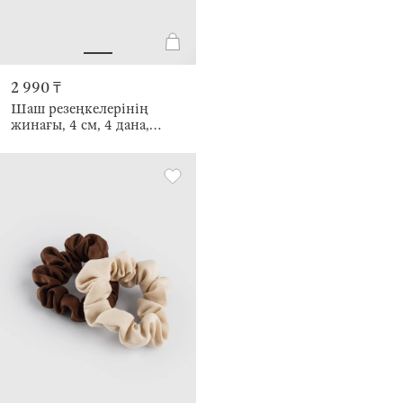
2 990 ₸
Шаш резеңкелерінің
жинағы, 4 см, 4 дана,
балаларға арналған,
полиэстер/пластик,
қызғылт, Қоян, Gracile