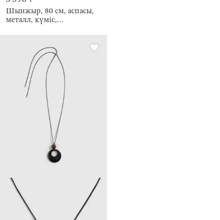
Шынжыр, 80 см, аспасы,
металл, күміс,
Салпыншақ, Jewelry