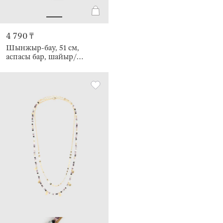
4 790 ₸
Шынжыр-бау, 51 см,
аспасы бар, шайыр/
полиэстер, қара,
Салпыншақ, Mineral