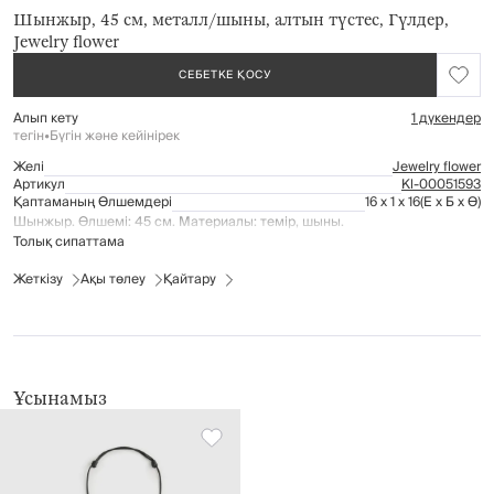
Шынжыр, 45 см, металл/шыны, алтын түстес, Гүлдер,
Jewelry flower
СЕБЕТКЕ ҚОСУ
Алып кету
1 дүкендер
тегін
•
Бүгін және кейінірек
Желі
Jewelry flower
Артикул
Kl-00051593
Қаптаманың Өлшемдері
16 x 1 x 16
(Е x Б x Ө)
Шынжыр. Өлшемі: 45 см. Материалы: темір, шыны.
Толық сипаттама
Жеткізу
Ақы төлеу
Қайтару
Ұсынамыз