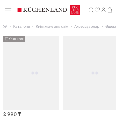
Уй
Каталогы
Киім және аяқ киім
Аксессуарлар
Әшек
Үлкенірек
2 990 ₸