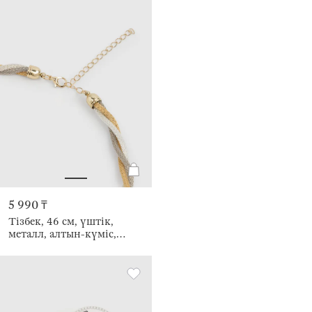
5 990 ₸
Тізбек, 46 см, үштік,
металл, алтын-күміс,
Бұрау, Flagel