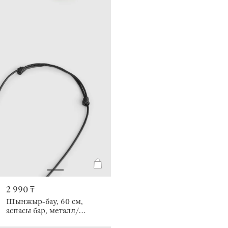
2 990 ₸
Шынжыр-бау, 60 см,
аспасы бар, металл/
полиэстер, алтын түстес,