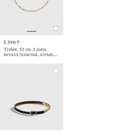
5 390 ₸
Тізбек, 52 см, 2 дана,
металл/пластик, алтын,
Түрлі-түсті тастар,
минерал