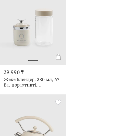
29 990 ₸
Жеке блендер, 380 мл, 67
Вт, портативті,
қуаттандырылады, шыны
/ пластик, сарғылт-қоңыр,
Handy