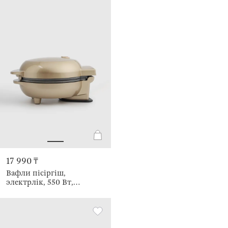
17 990 ₸
Вафли пісіргіш,
электрлік, 550 Вт,
бакелит/металл, алтын,
Жүрек, Vintage kitchen