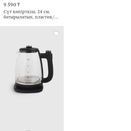
9 590 ₸
Сүт көпірткіш, 24 см,
батырылатын, пластик/
болат, сүт түстес, Liberica
light