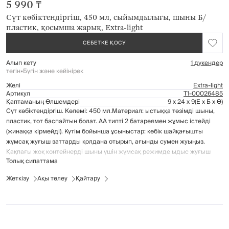
5 990 ₸
Сүт көбіктендіргіш, 450 мл, сыйымдылығы, шыны Б/
пластик, қосымша жарық, Extra-light
СЕБЕТКЕ ҚОСУ
Алып кету
1 дүкендер
тегін
•
Бүгін және кейінірек
Желі
Extra-light
Артикул
Т1-00026485
Қаптаманың Өлшемдері
9 x 24 x 9
(Е x Б x Ө)
Сүт көбіктендіргіш. Көлемі: 450 мл.Материал: ыстыққа төзімді шыны,
пластик, тот баспайтын болат. АА типті 2 батареямен жұмыс істейді
(жинаққа кірмейді). Күтім бойынша ұсыныстар: көбік шайқағышты
жұмсақ жуғыш заттарды қолдана отырып, ағынды сумен жуыңыз.
Қақпағы жоқ контейнерді шыны үшін жұмсақ режимде ыдыс жуғыш
Толық сипаттама
машинада жууға болады.
Жеткізу
Ақы төлеу
Қайтару