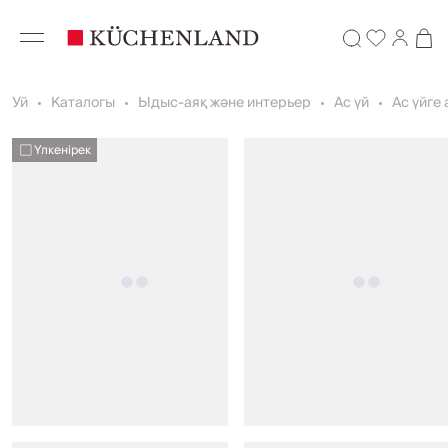
Уй
Каталогы
Ыдыс-аяқ және интерьер
Ас үй
Ас үйге
Үлкенірек