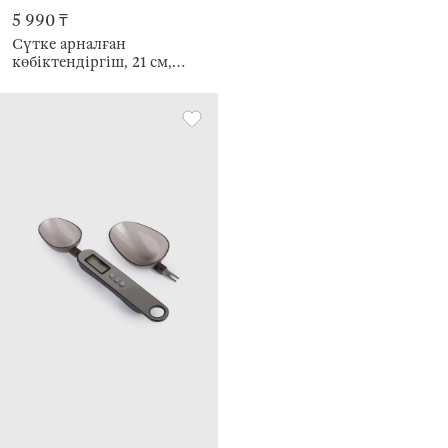
5 990 ₸
Сүтке арналған
көбіктендіргіш, 21 см,
батырылған, Болат,
сарғылт