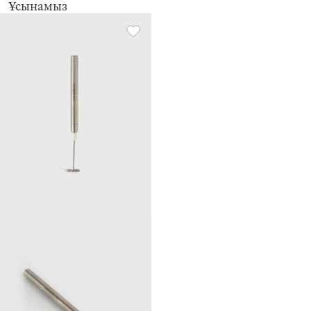
Ұсынамыз