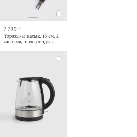
7 790 ₸
Таразы-ас қасық, 16 см, 2
саптама, электронды,
болат / пластик, күміс,
Poise