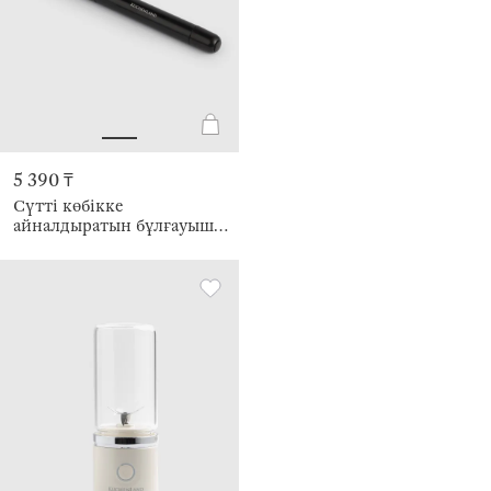
5 390 ₸
Сүтті көбікке
айналдыратын бұлғауыш,
24 см, батырылмалы, қабы
бар, пластик/болат, қара,
Liberica