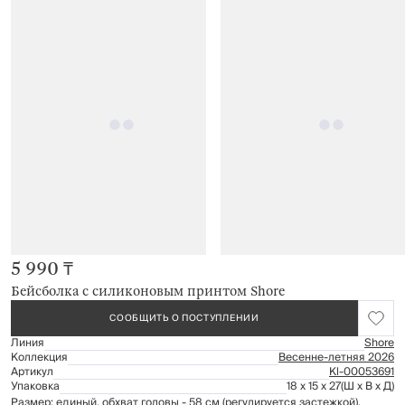
5 990 ₸
Бейсболка с силиконовым принтом Shore
СООБЩИТЬ О ПОСТУПЛЕНИИ
Линия
Shore
Коллекция
Весенне-летняя 2026
Артикул
Kl-00053691
Упаковка
18 x 15 x 27
(Ш x В x Д)
Размер: единый, обхват головы - 58 см (регулируется застежкой).