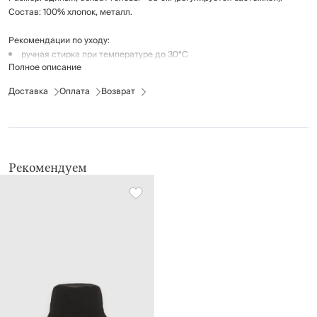
Состав: 100% хлопок, металл.
Рекомендации по уходу:
ручная стирка при температуре до 30°C
Полное описание
не отбеливать
глажение запрещено
Доставка
Оплата
Возврат
химчистка запрещена
не применять барабанную сушку
Рекомендуем