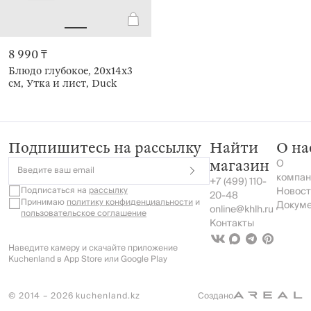
8 990 ₸
Блюдо глубокое, 20х14х3
см, Утка и лист, Duck
Подпишитесь на рассылку
Найти
О на
О
магазин
Введите ваш email
компан
+7 (499) 110-
Подписаться на
рассылку
Новост
20-48
Принимаю
политику конфиденциальности
и
Докум
online@khlh.ru
пользовательское соглашение
Контакты
Наведите камеру и скачайте приложение
Kuchenland в App Store или Google Play
© 2014 – 2026 kuchenland.kz
Создано