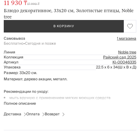
11 930 ₸
17 990 ₸
Блюдо декоративное, 33х20 см, Золотистые птицы, Noble
tree
В КОРЗИНУ
Самовывоз
1 магазина
Бесплатно
•
Сегодня и позже
Линия
Noble tree
Коллекция
Райский сад 2025
Артикул
Kl-00046335
Упаковка
22.5 x 6 x 34
(Ш x В x Д)
Размер: 33х20 см.
Материал: дерево акации, металл.
Рекомендации по уходу:
мыть вручную с применением мягких моющих средств
Полное описание
не использовать для ухода абразивные чистящие средства и
жесткие губки
Доставка
Оплата
Возврат
нельзя мыть в посудомоечной машине