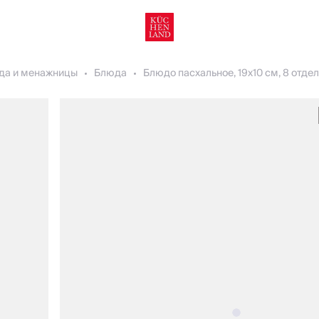
да и менажницы
Блюда
Блюдо пасхальное, 19х10 см, 8 отдел