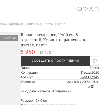
ений, Кролик и цыпленок в цветах, Easter
Блюдо пасхальное, 19х10 см, 8
Крупнее
отделений, Кролик и цыпленок в
цветах, Easter
5 950 ₸
13 790 ₸
СООБЩИТЬ О ПОСТУПЛЕНИИ
Линия
Easter
Коллекция
Пасха 2026
Артикул
Kl-00052149
Упаковка
20 x 9.5 x 20.5
(Ш x В
x Д)
Блюдо пасхальное, 8 отделений.
Размер: 19х10 см.