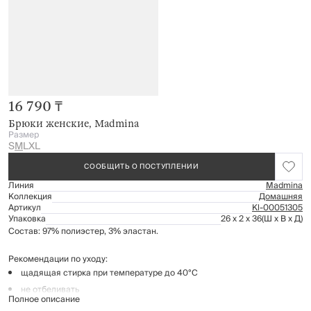
16 790 ₸
Брюки женские, Madmina
Размер
S
M
L
XL
СООБЩИТЬ О ПОСТУПЛЕНИИ
Линия
Madmina
Коллекция
Домашняя
Артикул
Kl-00051305
Упаковка
26 x 2 x 36
(Ш x В x Д)
Состав: 97% полиэстер, 3% эластан.
Рекомендации по уходу:
щадящая стирка при температуре до 40°С
не отбеливать
Полное описание
гладить при температуре до 110°C, без пара