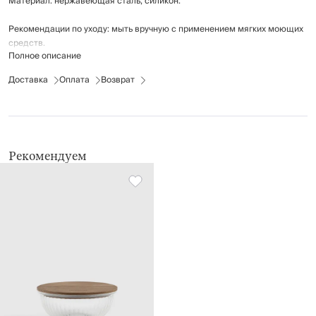
Материал: нержавеющая сталь, силикон.
Рекомендации по уходу: мыть вручную с применением мягких моющих
средств.
Полное описание
Можно мыть в посудомоечной машине.
Доставка
Оплата
Возврат
Рекомендуем