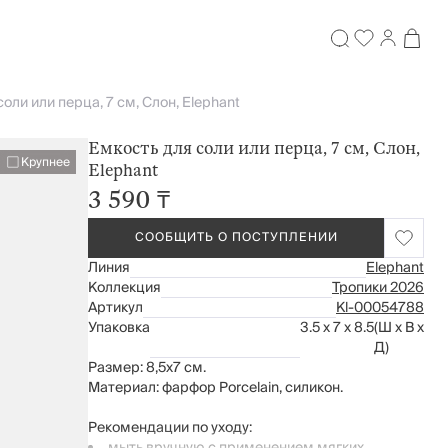
оли или перца, 7 см, Слон, Elephant
Емкость для соли или перца, 7 см, Слон,
Крупнее
Elephant
3 590 ₸
СООБЩИТЬ О ПОСТУПЛЕНИИ
Линия
Elephant
Коллекция
Тропики 2026
Артикул
Kl-00054788
Упаковка
3.5 x 7 x 8.5
(Ш x В x
Д)
Размер: 8,5х7 см.
Материал: фарфор Porcelain, силикон.
Рекомендации по уходу: