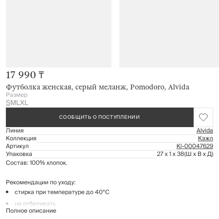
17 990 ₸
Футболка женская, серый меланж, Pomodoro, Alvida
Размер
S
M
L
XL
СООБЩИТЬ О ПОСТУПЛЕНИИ
Линия
Alvida
Коллекция
Кэжл
Артикул
Kl-00047629
Упаковка
27 x 1 x 38
(Ш x В x Д)
Состав: 100% хлопок.
Рекомендации по уходу:
стирка при температуре до 40°C
не отбеливать
Полное описание
гладить при низкой температуре (до 110°C), без пара