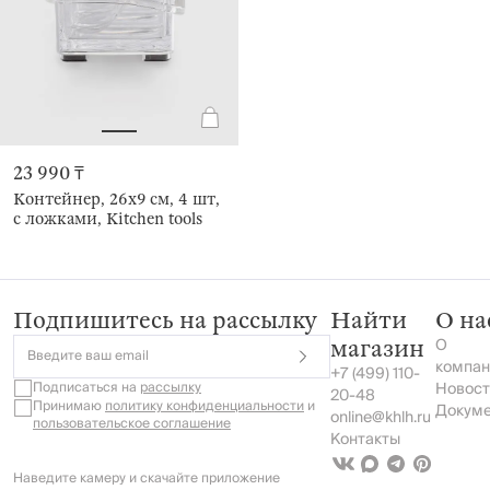
23 990 ₸
Контейнер, 26х9 см, 4 шт,
с ложками, Kitchen tools
Подпишитесь на рассылку
Найти
О на
О
магазин
Введите ваш email
компан
+7 (499) 110-
Подписаться на
рассылку
Новост
20-48
Принимаю
политику конфиденциальности
и
Докум
online@khlh.ru
пользовательское соглашение
Контакты
Наведите камеру и скачайте приложение