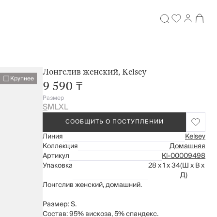
Лонгслив женский, Kelsey
Крупнее
9 590 ₸
Размер
S
M
L
XL
СООБЩИТЬ О ПОСТУПЛЕНИИ
Линия
Kelsey
Коллекция
Домашняя
Артикул
Kl-00009498
Упаковка
28 x 1 x 34
(Ш x В x
Д)
Лонгслив женский, домашний.
Размер: S.
Состав: 95% вискоза, 5% спандекс.