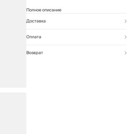
Рекомендации по уходу указаны на бирке
Полное описание
изделия.
Доставка
Оплата
Возврат