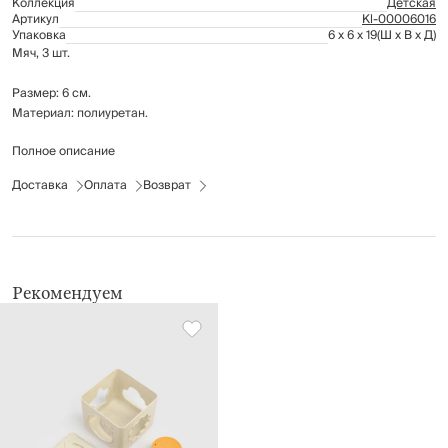
Коллекция
Детская
Артикул
Kl-00006016
Упаковка
6 x 6 x 19
(Ш x В x Д)
Мяч, 3 шт.
Размер: 6 см.
Материал: полиуретан.
Полное описание
Рекомендуется промывать вручную.
Предназначен для детей от 3-х лет.
Доставка
Оплата
Возврат
Рекомендуем