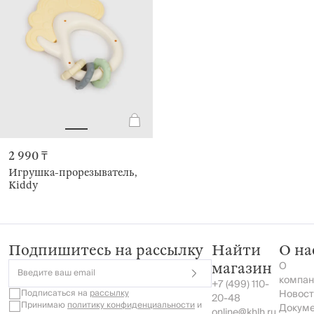
2 990 ₸
Игрушка-прорезыватель,
Kiddy
Подпишитесь на рассылку
Найти
О на
О
магазин
Введите ваш email
компан
+7 (499) 110-
Подписаться на
рассылку
Новост
20-48
Принимаю
политику конфиденциальности
и
Докум
online@khlh.ru