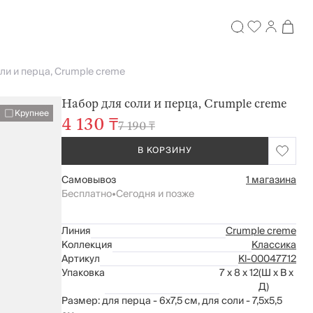
ли и перца, Crumple creme
Набор для соли и перца, Crumple creme
Крупнее
4 130 ₸
7 190 ₸
В КОРЗИНУ
Самовывоз
1 магазина
Бесплатно
•
Сегодня и позже
Линия
Crumple creme
Коллекция
Классика
Артикул
Kl-00047712
Упаковка
7 x 8 x 12
(Ш x В x
Д)
Размер: для перца - 6х7,5 см, для соли - 7,5х5,5