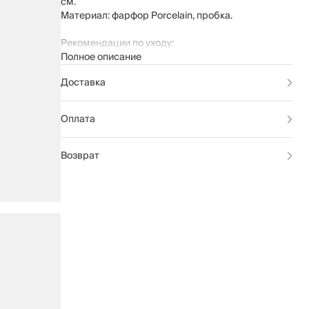
см.
Материал: фарфор Porcelain, пробка.
Рекомендации по уходу:
Полное описание
мыть вручную с применением мягких
моющих средств
Доставка
не использовать для ухода абразивные
чистящие средства и жесткие губки
емкости без пробки можно мыть в
Оплата
посудомоечной машине
Возврат