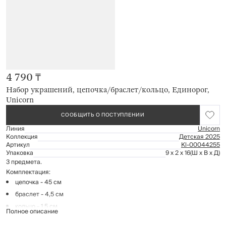
4 790 ₸
Набор украшений, цепочка/браслет/кольцо, Единорог,
Unicorn
СООБЩИТЬ О ПОСТУПЛЕНИИ
Линия
Unicorn
Коллекция
Детская 2025
Артикул
Kl-00044255
Упаковка
9 x 2 x 16
(Ш x В x Д)
3 предмета.
Комплектация:
цепочка - 45 см
браслет - 4,5 см
кольцо - 1,5 см
Полное описание