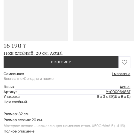
16 190 ₸
Нож хлебный, 20 см, Actual
В КОРЗИНУ
Самовывоз
1 магазина
Бесплатно
•
Сегодня и позже
Линия
Actual
Артикул
Ут000064867
Упаковка
8 x 3 x 39
(Ш x В x Д)
Нож хлебный.
Размер: 32 см.
Размер лезвия: 20 см.
Материл: лезвие - нержавеющая немецкая сталь X50CrMoV15 (1.4116),
Полное описание
ручка – пластик.