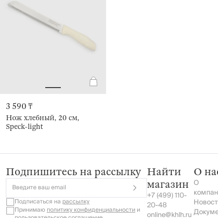
3 590 ₸
Нож хлебный, 20 см,
Speck-light
Подпишитесь на рассылку
Найти
О на
О
магазин
Введите ваш email
компан
+7 (499) 110-
Подписаться на
рассылку
Новост
20-48
Принимаю
политику конфиденциальности
и
Докум
online@khlh.ru
пользовательское соглашение