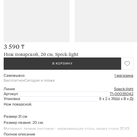
3 590 ₸
Нож поварской, 20 см, Speck-light
В КОРЗИНУ
Самовывоз
1 магазина
Бесплатно
•
Сегодня и позже
Линия
Speck-light
Артикул
Т1-00035042
Упаковка
8 x 2 x 35
(Ш x В x Д)
Нож поварской.
Размер 31 см
Размер лезвия: 20 см.
Материал: лезвие листовое - нержавеющая сталь, марка стали 2Cr13,
Полное описание
ручка - АБС - пластик.