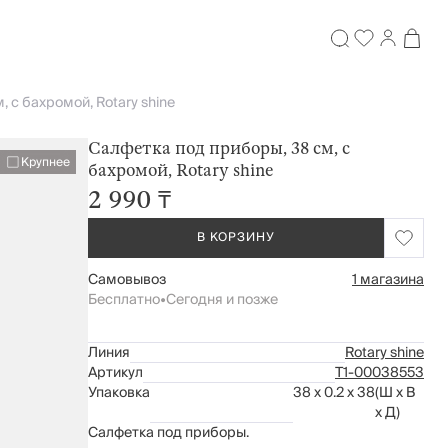
 с бахромой, Rotary shine
Салфетка под приборы, 38 см, с
Крупнее
бахромой, Rotary shine
2 990 ₸
В КОРЗИНУ
Самовывоз
1 магазина
Бесплатно
•
Сегодня и позже
Линия
Rotary shine
Артикул
Т1-00038553
Упаковка
38 x 0.2 x 38
(Ш x В
x Д)
Салфетка под приборы.