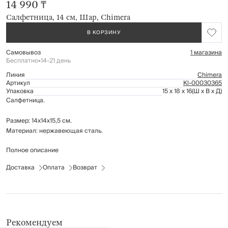
14 990 ₸
Салфетница, 14 см, Шар, Chimera
В КОРЗИНУ
Самовывоз
1 магазина
Бесплатно
•
14-21 день
Линия
Chimera
Артикул
Kl-00030365
Упаковка
15 x 18 x 16
(Ш x В x Д)
Салфетница.
Размер: 14х14х15,5 см.
Материал: нержавеющая сталь.
Полное описание
Рекомендации по уходу: протирать мягкой влажной тканью. Нельзя
мыть в посудомоечной машине.
Доставка
Оплата
Возврат
Рекомендуем