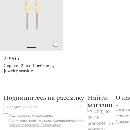
2 990 ₸
Серьги, 2 шт, Гребешок,
Jewelry seaside
Подпишитесь на рассылку
Найти
О на
О
магазин
Введите ваш email
компан
+7 (499) 110-
Подписаться на
рассылку
Новост
20-48
Принимаю
политику конфиденциальности
и
Докум
online@khlh.ru
пользовательское соглашение
Контакты