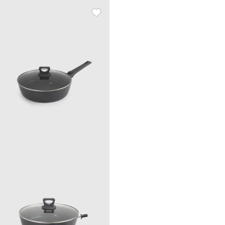
Нельзя использовать с чугунной посудой металлические кухонные
принадлежности, предпочтительны лопатки из силикона или
древесины.
Рекомендуется мыть вручную с применением мягких моющих средств.
Не использовать для ухода абразивные чистящие средства и жесткие
губки.
Нельзя мыть в посудомоечной машине.