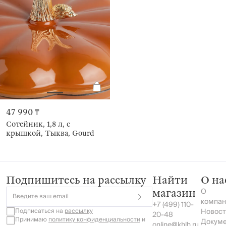
47 990 ₸
Сотейник, 1,8 л, с
крышкой, Тыква, Gourd
Подпишитесь на рассылку
Найти
О на
О
магазин
Введите ваш email
компан
+7 (499) 110-
Подписаться на
рассылку
Новост
20-48
Принимаю
политику конфиденциальности
и
Докум
online@khlh.ru