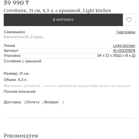
59 990 ₸
Сотейник, 31 см, 4,3 л, с крышкой, Light kitchen
В КОРЗИНУ
Самовывоз
1 магазина
Бесплатно
•
14-21 день
Линия
Light kitchen
Артикул
Kl-00031676
Упаковка
34 x 12 x 35
(Ш x В x Д)
Сотейник с крышкой.
Размер: 31 см.
Объем: 4,3 л.
Материал: сотейник - чугун с эмалевым покрытием; ручка на крышке -
Полное описание
нержавеющая сталь.
Доставка
Оплата
Возврат
Подходит для использования на всех типах плит, в том числе
индукционных.
Перед первым применением: промыть посуду и высушить, далее
смазать внутреннюю поверхность растительным пищевым маслом и
прогреть в течение нескольких минут на медленном огне.
После остывания удалить остатки масла сухой тряпкой.
Рекомендуем