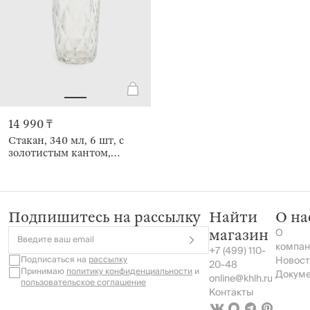
14 990 ₸
Стакан, 340 мл, 6 шт, с
золотистым кантом,
Rhomb gold
Подпишитесь на рассылку
Найти
О на
О
магазин
Введите ваш email
компан
+7 (499) 110-
Подписаться на
рассылку
Новост
20-48
Принимаю
политику конфиденциальности
и
Докум
online@khlh.ru
пользовательское соглашение
Контакты