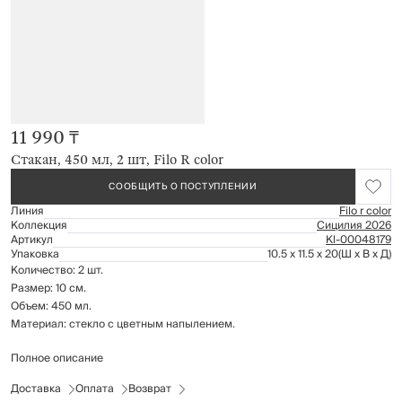
11 990 ₸
Стакан, 450 мл, 2 шт, Filo R color
СООБЩИТЬ О ПОСТУПЛЕНИИ
Линия
Filo r color
Коллекция
Сицилия 2026
Артикул
Kl-00048179
Упаковка
10.5 x 11.5 x 20
(Ш x В x Д)
Количество: 2 шт.
Размер: 10 см.
Объем: 450 мл.
Материал: стекло с цветным напылением.
Полное описание
Рекомендации по уходу:
мыть вручную с применением мягких моющих средств
Доставка
Оплата
Возврат
не использовать для ухода абразивные чистящие средства и