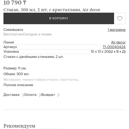
10 790 ₸
Стакан, 300 мл, 2 шт, с кристаллами, Air decor
В КОРЗИНУ
Самовывоз
1 магазина
Бесплатно
•
Сегодня и позже
Линия
Air decor
Артикул
Т1-00040424
Упаковка
10 x 13 x 20
(Ш x В x Д)
Стакан с двойными стенками, 2 шт.
Размер: 11 см.
Объем: 300 мл.
Материал: термостойкое стекло, кристаллы.
Полное описание
Идеально подходит для горячих или холодных напитков, препятствуя
Доставка
Оплата
Возврат
их быстрому остыванию или нагреву.
Не подходит для использования в микроволновой печи.
Рекомендуется мыть вручную с применением мягких моющих средств.
Не использовать для ухода абразивные чистящие средства и жесткие
губки.
Можно мыть в посудомоечной машине на щадящем режиме для
Рекомендуем