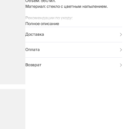
Объем: 560 мл.
Материал: стекло с цветным напылением.
Рекомендации по уходу:
Полное описание
мыть вручную с применением мягких
моющих средств
Доставка
не использовать для ухода абразивные
чистящие средства и жесткие губки
нельзя мыть в посудомоечной машине
Оплата
Возврат