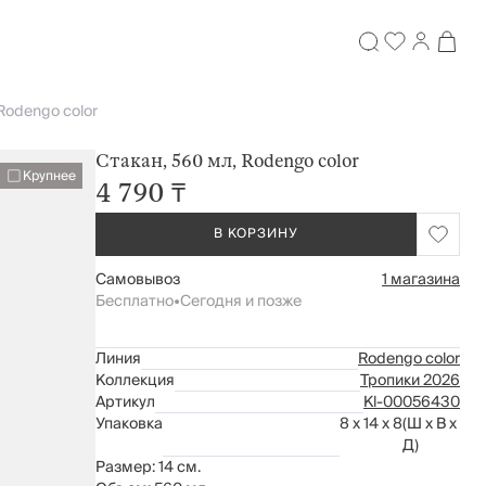
Rodengo color
Стакан, 560 мл, Rodengo color
Крупнее
4 790 ₸
В КОРЗИНУ
Самовывоз
1 магазина
Бесплатно
•
Сегодня и позже
Линия
Rodengo color
Коллекция
Тропики 2026
Артикул
Kl-00056430
Упаковка
8 x 14 x 8
(Ш x В x
Д)
Размер: 14 см.