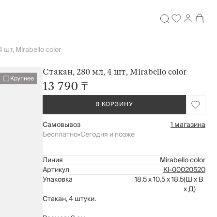
 шт, Mirabello color
Стакан, 280 мл, 4 шт, Mirabello color
Крупнее
13 790 ₸
В КОРЗИНУ
Самовывоз
1 магазина
Бесплатно
•
Сегодня и позже
Линия
Mirabello color
Артикул
Kl-00020520
Упаковка
18.5 x 10.5 x 18.5
(Ш x В
x Д)
Стакан, 4 штуки.