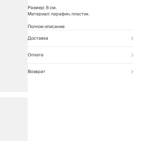
Размер: 8 см.
Материал: парафин, пластик.
Не зажигать вблизи легковоспламеняющихся
Полное описание
поверхностей. Хранить в местах, недоступных
Доставка
для детей.
Оплата
Возврат