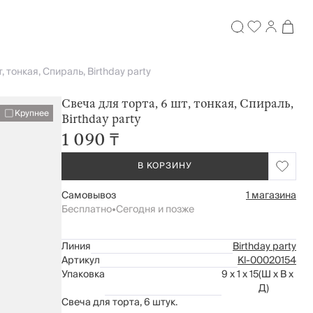
, тонкая, Спираль, Birthday party
Свеча для торта, 6 шт, тонкая, Спираль,
Крупнее
Birthday party
1 090 ₸
В КОРЗИНУ
Самовывоз
1 магазина
Бесплатно
•
Сегодня и позже
Линия
Birthday party
Артикул
Kl-00020154
Упаковка
9 x 1 x 15
(Ш x В x
Д)
Свеча для торта, 6 штук.