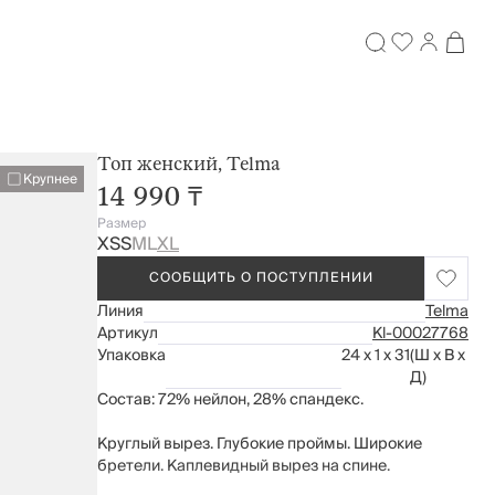
Топ женский, Telma
Крупнее
14 990 ₸
Размер
XS
S
M
L
XL
СООБЩИТЬ О ПОСТУПЛЕНИИ
Линия
Telma
Артикул
Kl-00027768
Упаковка
24 x 1 x 31
(Ш x В x
Д)
Состав: 72% нейлон, 28% спандекс.
Круглый вырез. Глубокие проймы. Широкие
бретели. Каплевидный вырез на спине.